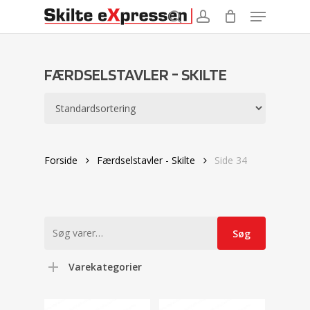
Menu
Skip
to
search
account
main
content
FÆRDSELSTAVLER - SKILTE
Forside
Færdselstavler - Skilte
Side 34
Søg
Søg
efter:
Varekategorier