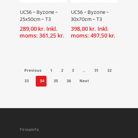
Select Options
Select Options
UC56 – Byzone –
UC56 – Byzone –
25x50cm – T3
30x70cm – T3
289,00
kr.
Inkl.
398,00
kr.
Inkl.
moms:
361,25
kr.
moms:
497,50
kr.
Previous
1
2
3
…
31
32
33
34
35
36
Next
Firmainfo