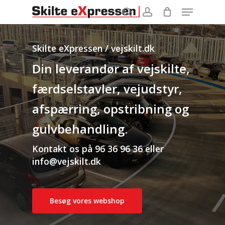
Menu
Skip
to
search
account
main
content
Skilte eXpressen / vejskilt.dk
Din leverandør af vejskilte,
færdselstavler, vejudstyr,
afspærring, opstribning og
gulvbehandling.
Kontakt os på 96 36 96 36 eller
info@vejskilt.dk
Besøg vores webshop