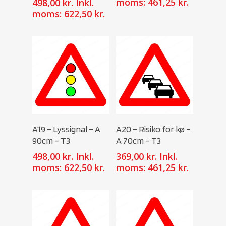
moms:
461,25
kr.
498,00
kr.
Inkl.
moms:
622,50
kr.
Select Options
Select Options
A19 – Lyssignal – A
A20 – Risiko for kø –
90cm – T3
A 70cm – T3
498,00
kr.
Inkl.
369,00
kr.
Inkl.
moms:
622,50
kr.
moms:
461,25
kr.