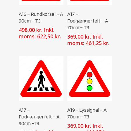
Select Options
Select Options
A16 – Rundkørsel – A
A17 –
90cm – T3
Fodgængerfelt – A
70cm – T3
498,00
kr.
Inkl.
moms:
622,50
kr.
369,00
kr.
Inkl.
moms:
461,25
kr.
Select Options
Select Options
A17 –
A19 – Lyssignal – A
Fodgængerfelt – A
70cm – T3
90cm -T3
369,00
kr.
Inkl.