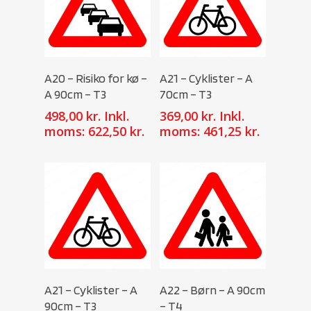
Select Options
Select Options
A20 – Risiko for kø –
A21 – Cyklister – A
A 90cm – T3
70cm – T3
498,00
kr.
Inkl.
369,00
kr.
Inkl.
moms:
622,50
kr.
moms:
461,25
kr.
Select Options
Select Options
A21 – Cyklister – A
A22 – Børn – A 90cm
90cm – T3
– T4