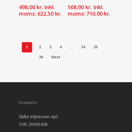
498,00
kr.
Inkl.
568,00
kr.
Inkl.
moms:
622,50
kr.
moms:
710,00
kr.
1
2
3
4
…
34
35
36
Next
Firmainfo
Skilte eXpressen ApS
CVR: 29390428