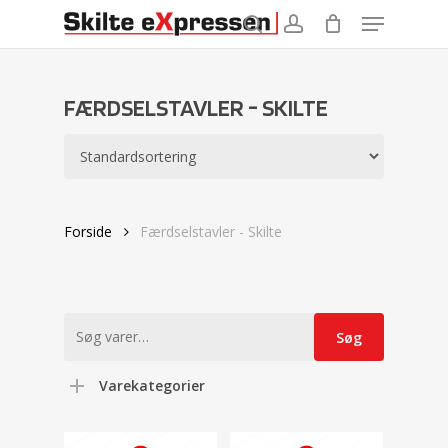
Menu
Skip
to
search
account
main
content
FÆRDSELSTAVLER - SKILTE
Forside
Færdselstavler - Skilte
Søg
Søg
efter:
Varekategorier