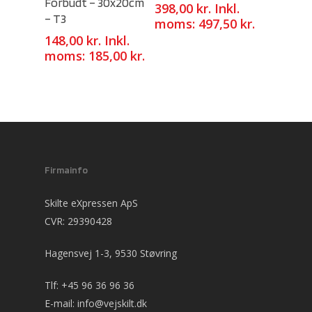
Forbudt – 30x20cm
398,00
kr.
Inkl.
– T3
moms:
497,50
kr.
148,00
kr.
Inkl.
moms:
185,00
kr.
Firmainfo
Skilte eXpressen ApS
CVR: 29390428
Hagensvej 1-3, 9530 Støvring
Tlf:
+45 96 36 96 36
E-mail:
info@vejskilt.dk