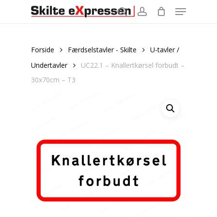
Menu
Skip
to
search
account
main
content
Forside
Færdselstavler - Skilte
U-tavler /
Undertavler
UC22.1 – Knallertkørsel forbudt –
30x70cm – T3