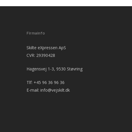
Firmainfo
Skilte eXpressen ApS
CVR: 29390428
Hagensvej 1-3, 9530 Støvring
Tlf:
+45 96 36 96 36
E-mail:
info@vejskilt.dk