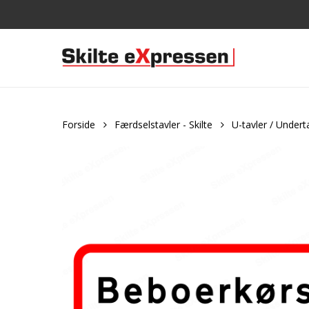
Skip
to
main
content
Forside
Færdselstavler - Skilte
U-tavler / Undert