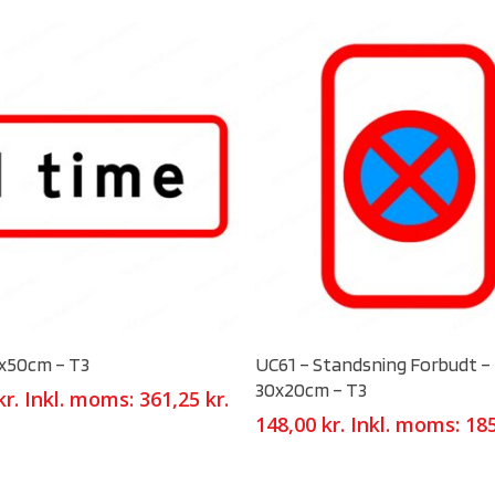
Select Options
Select Options
5x50cm – T3
UC61 – Standsning Forbudt –
30x20cm – T3
kr.
Inkl. moms:
361,25
kr.
148,00
kr.
Inkl. moms:
18