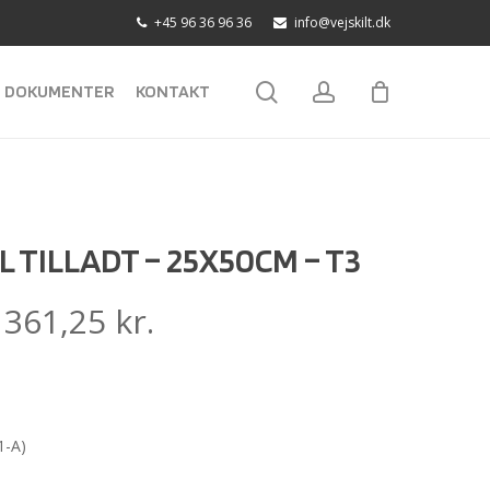
+45 96 36 96 36
info@vejskilt.dk
search
account
DOKUMENTER
KONTAKT
 TILLADT – 25X50CM – T3
:
361,25
kr.
1-A)