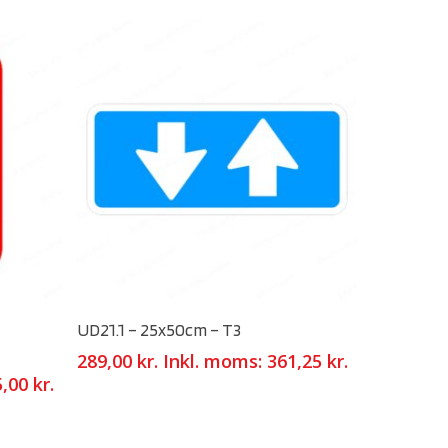
Select Options
UD21.1 – 25x50cm – T3
289,00
kr.
Inkl. moms:
361,25
kr.
5,00
kr.