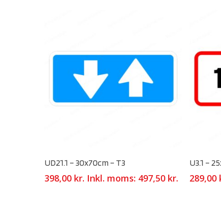
Select Options
UD21.1 – 30x70cm – T3
U3.1 – 2
398,00
kr.
Inkl. moms:
497,50
kr.
289,00