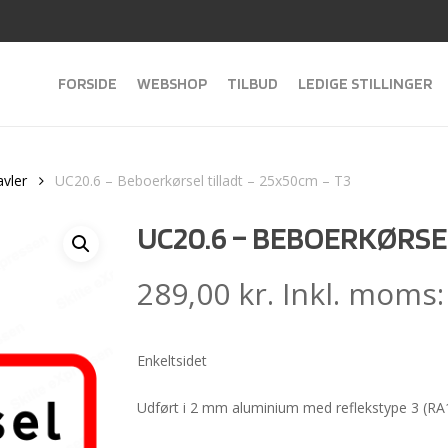
FORSIDE
WEBSHOP
TILBUD
LEDIGE STILLINGER
avler
UC20.6 – Beboerkørsel tilladt – 25x50cm – T3
UC20.6 – BEBOERKØRSEL
289,00
kr.
Inkl. moms
Enkeltsidet
Udført i 2 mm aluminium med reflekstype 3 (RA