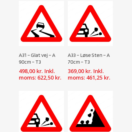
Select Options
Select Options
A31 – Glat vej – A
A33 – Løse Sten – A
90cm – T3
70cm – T3
498,00
kr.
Inkl.
369,00
kr.
Inkl.
moms:
622,50
kr.
moms:
461,25
kr.