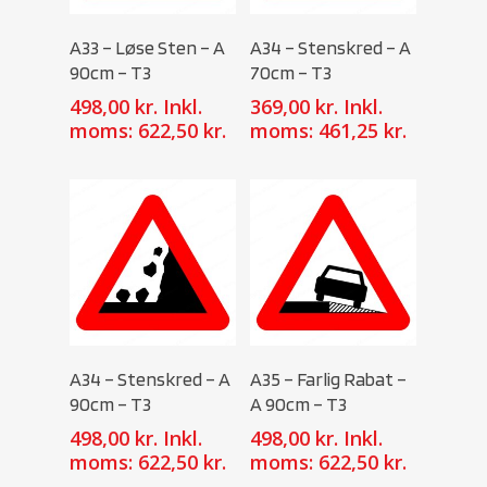
Select Options
Select Options
A33 – Løse Sten – A
A34 – Stenskred – A
90cm – T3
70cm – T3
498,00
kr.
Inkl.
369,00
kr.
Inkl.
moms:
622,50
kr.
moms:
461,25
kr.
Select Options
Select Options
A34 – Stenskred – A
A35 – Farlig Rabat –
90cm – T3
A 90cm – T3
498,00
kr.
Inkl.
498,00
kr.
Inkl.
moms:
622,50
kr.
moms:
622,50
kr.