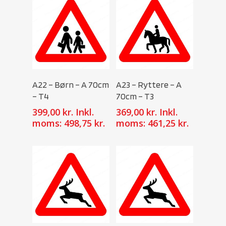
Select Options
Select Options
A22 – Børn – A 70cm
A23 – Ryttere – A
– T4
70cm – T3
399,00
kr.
Inkl.
369,00
kr.
Inkl.
moms:
498,75
kr.
moms:
461,25
kr.