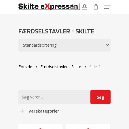
Menu
Skip
to
search
account
main
content
FÆRDSELSTAVLER - SKILTE
Forside
Færdselstavler - Skilte
Side 2
Søg
Søg
efter:
Varekategorier