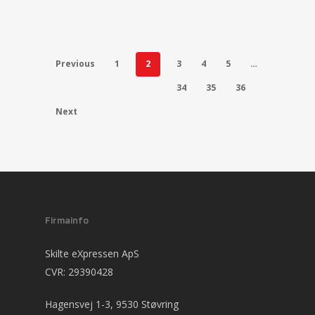
Previous
1
2
3
4
5
…
34
35
36
Next
Firmainfo
Skilte eXpressen ApS
CVR: 29390428
Hagensvej 1-3, 9530 Støvring