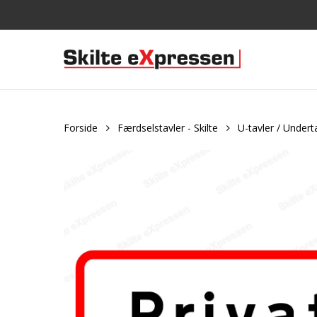
Skip
to
main
content
Forside
Færdselstavler - Skilte
U-tavler / Undert