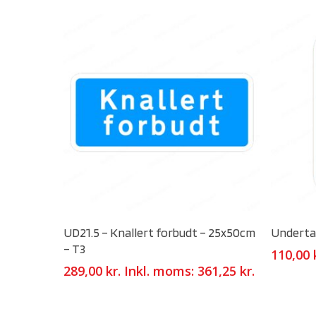
Select Options
UD21.5 – Knallert forbudt – 25x50cm
Undertav
– T3
110,00
289,00
kr.
Inkl. moms:
361,25
kr.