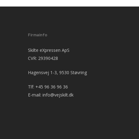
Firmainfo
Skilte eXpressen ApS
CVR: 29390428
Hagensvej 1-3, 9530 Støvring
Tlf:
+45 96 36 96 36
E-mail:
info@vejskilt.dk