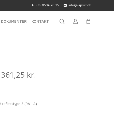
+45 96 36 96 36
info@vejskilt.dk
search
account
DOKUMENTER
KONTAKT
:
361,25
kr.
reflekstype 3 (RA1-A)