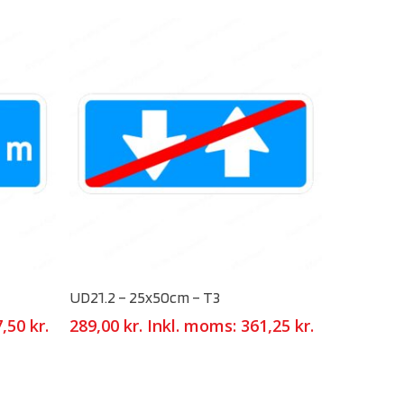
Select Options
UD21.2 – 25x50cm – T3
7,50
kr.
289,00
kr.
Inkl. moms:
361,25
kr.