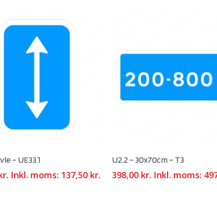
Select Options
Select Options
le – UE33.1
U2.2 – 30x70cm – T3
kr.
Inkl. moms:
137,50
kr.
398,00
kr.
Inkl. moms:
49