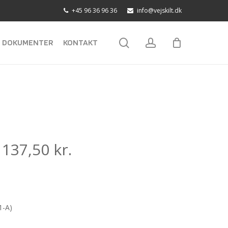
+45 96 36 96 36
info@vejskilt.dk
search
account
DOKUMENTER
KONTAKT
:
137,50
kr.
1-A)