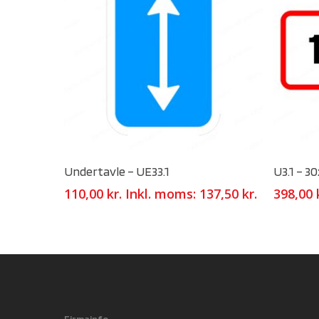
Select Options
Undertavle – UE33.1
U3.1 – 3
110,00
kr.
Inkl. moms:
137,50
kr.
398,00