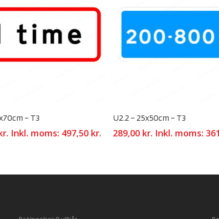
Select Options
Select Options
0x70cm – T3
U2.2 – 25x50cm – T3
kr.
Inkl. moms:
497,50
kr.
289,00
kr.
Inkl. moms:
36