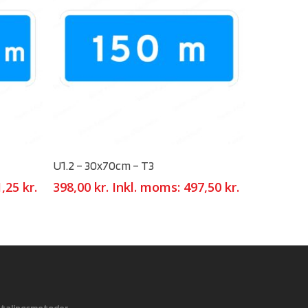
Select Options
U1.2 – 30x70cm – T3
1,25
kr.
398,00
kr.
Inkl. moms:
497,50
kr.