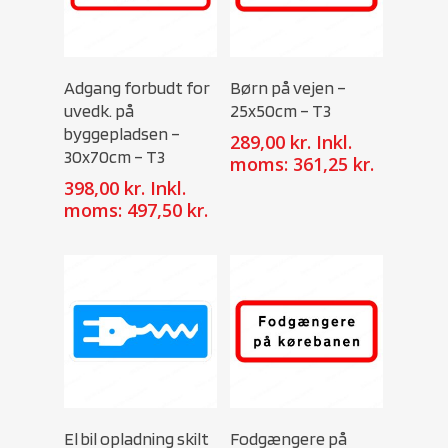
Select Options
Select Options
Adgang forbudt for
Børn på vejen –
uvedk. på
25x50cm – T3
byggepladsen –
289,00
kr.
Inkl.
30x70cm – T3
moms:
361,25
kr.
398,00
kr.
Inkl.
moms:
497,50
kr.
Select Options
Select Options
El bil opladning skilt
Fodgængere på