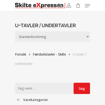
Menu
Skip
to
search
account
main
content
U-TAVLER / UNDERTAVLER
Forside
Færdselstavler - Skilte
U-tavler /
Undertavler
Søg
Søg
efter:
Varekategorier