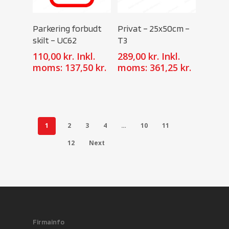
Select Options
Select Options
Parkering forbudt
Privat – 25x50cm –
skilt – UC62
T3
110,00
kr.
Inkl.
289,00
kr.
Inkl.
moms:
137,50
kr.
moms:
361,25
kr.
1
2
3
4
…
10
11
12
Next
Firmainfo