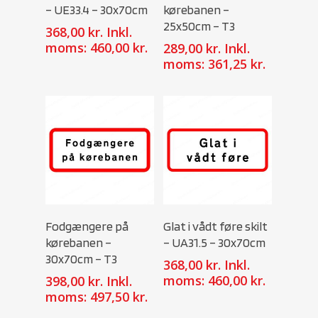
– UE33.4 – 30x70cm
kørebanen –
25x50cm – T3
368,00
kr.
Inkl.
moms:
460,00
kr.
289,00
kr.
Inkl.
moms:
361,25
kr.
Select Options
Select Options
Fodgængere på
Glat i vådt føre skilt
kørebanen –
– UA31.5 – 30x70cm
30x70cm – T3
368,00
kr.
Inkl.
moms:
460,00
kr.
398,00
kr.
Inkl.
moms:
497,50
kr.