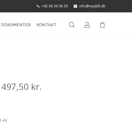
+45 96 36 96 36
info@vejskilt.dk
search
account
DOKUMENTER
KONTAKT
:
497,50
kr.
1-A)