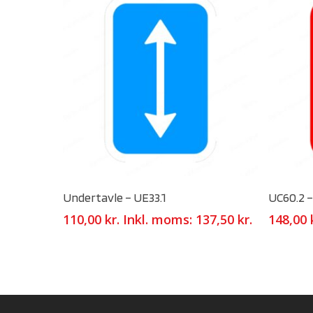
Select Options
Undertavle – UE33.1
UC60.2 –
110,00
kr.
Inkl. moms:
137,50
kr.
148,00