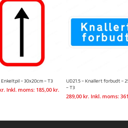
Select Options
Select Options
 Enkeltpil – 30x20cm – T3
UD21.5 – Knallert forbudt –
– T3
kr.
Inkl. moms:
185,00
kr.
289,00
kr.
Inkl. moms:
36