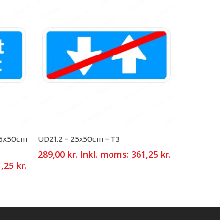
Select Options
 25x50cm
UD21.2 – 25x50cm – T3
289,00
kr.
Inkl. moms:
361,25
kr.
1,25
kr.