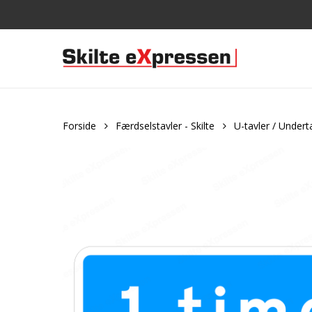
Skip
to
main
content
Forside
Færdselstavler - Skilte
U-tavler / Undert