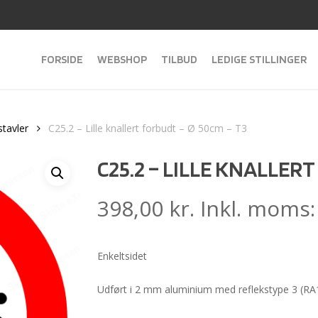
FORSIDE
WEBSHOP
TILBUD
LEDIGE STILLINGER
stavler
C25.2 – Lille knallert forbudt – Ø 50cm – T3
C25.2 – LILLE KNALLERT
398,00
kr.
Inkl. moms
Enkeltsidet
Udført i 2 mm aluminium med reflekstype 3 (RA