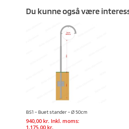
Du kunne også være interess
Select Options
BS1 – Buet stander – Ø 50cm
940,00
kr.
Inkl. moms:
1.175,00
kr.