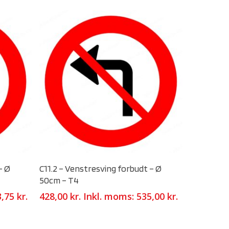
Select Options
- Ø
C11.2 – Venstresving forbudt – Ø
50cm – T4
3,75
kr.
428,00
kr.
Inkl. moms:
535,00
kr.