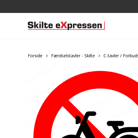
Skip
to
main
content
Forside
Færdselstavler - Skilte
C-tavler / Forbud