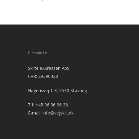
Firmainfo
Skilte eXpressen ApS
CVR: 29390428
Hagensvej 1-3, 9530 Støvring
Tlf:
+45 96 36 96 36
E-mail:
info@vejskilt.dk