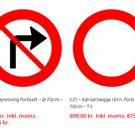
Select Options
Select Options
Højresving forbudt – Ø 70cm –
C21 – Kørsel begge retn. forb.
70cm – T3
kr.
Inkl. moms:
699,00
kr.
Inkl. moms:
87
75
kr.