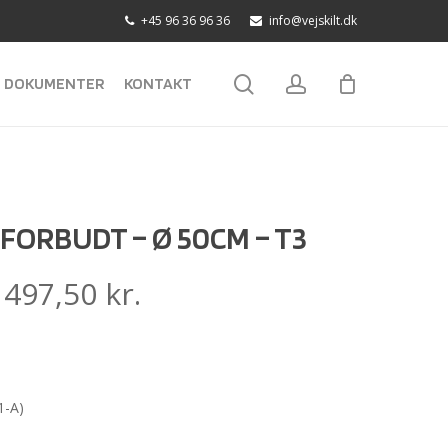
+45 96 36 96 36
info@vejskilt.dk
search
account
DOKUMENTER
KONTAKT
 FORBUDT – Ø 50CM – T3
:
497,50
kr.
1-A)