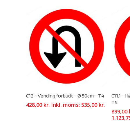
Select Options
C12 – Vending forbudt – Ø 50cm – T4
C11.1 – 
T4
428,00
kr.
Inkl. moms:
535,00
kr.
899,00
1.123,