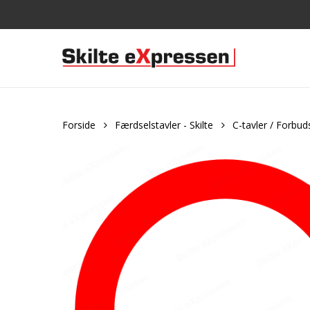
Skip
to
main
content
Forside
Færdselstavler - Skilte
C-tavler / Forbud