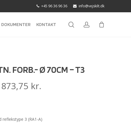
+45 96 36 96 36
info@vejskilt.dk
search
account
DOKUMENTER
KONTAKT
N. FORB.- Ø 70CM – T3
:
873,75
kr.
reflekstype 3 (RA1-A)