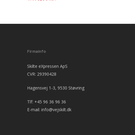
Firmainfo
Skilte eXpressen ApS
CVR: 29390428
Hagensvej 1-3, 9530 Støvring
Tlf:
+45 96 36 96 36
E-mail:
info@vejskilt.dk