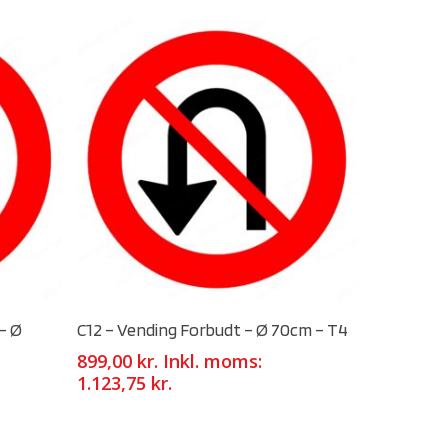
Select Options
– Ø
C12 – Vending Forbudt – Ø 70cm – T4
899,00
kr.
Inkl. moms:
1.123,75
kr.