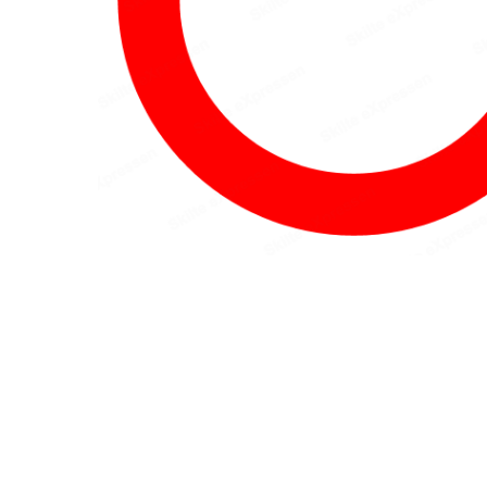
Hit enter to search or ESC to close