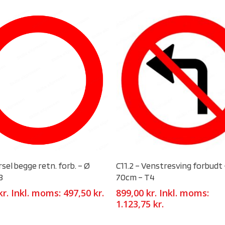
Select Options
Select Options
rsel begge retn. forb. – Ø
C11.2 – Venstresving forbudt 
3
70cm – T4
kr.
Inkl. moms:
497,50
kr.
899,00
kr.
Inkl. moms:
1.123,75
kr.