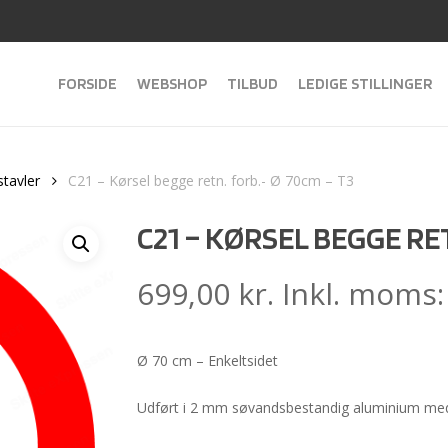
FORSIDE
WEBSHOP
TILBUD
LEDIGE STILLINGER
stavler
C21 – Kørsel begge retn. forb.- Ø 70cm – T3
C21 – KØRSEL BEGGE RET
699,00
kr.
Inkl. moms
Ø 70 cm – Enkeltsidet
Udført i 2 mm søvandsbestandig aluminium med 