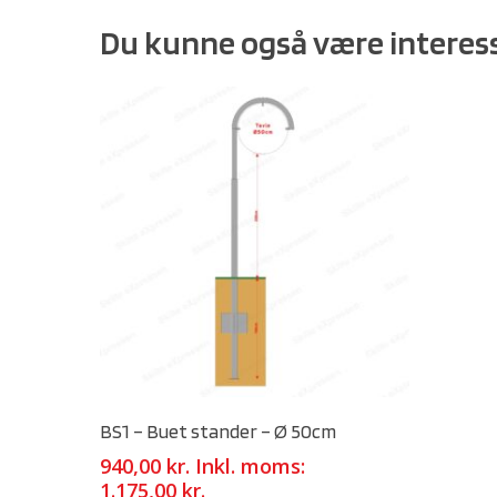
Du kunne også være interess
Select Options
BS1 – Buet stander – Ø 50cm
940,00
kr.
Inkl. moms:
1.175,00
kr.