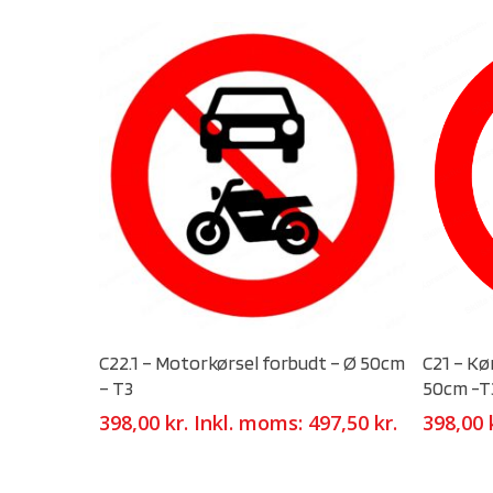
Select Options
C22.1 – Motorkørsel forbudt – Ø 50cm
C21 – Kø
– T3
50cm -T
398,00
kr.
Inkl. moms:
497,50
kr.
398,00