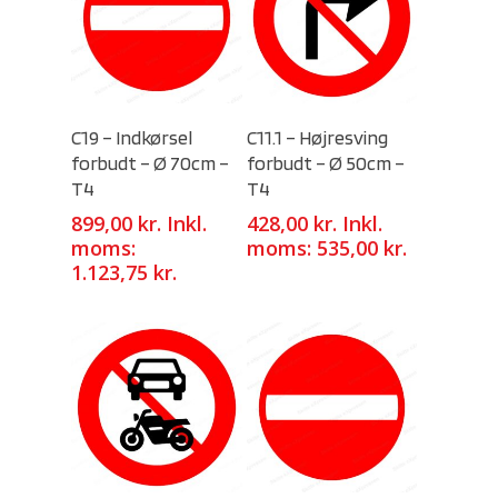
Select Options
Select Options
C19 – Indkørsel
C11.1 – Højresving
forbudt – Ø 70cm –
forbudt – Ø 50cm –
T4
T4
899,00
kr.
Inkl.
428,00
kr.
Inkl.
moms:
moms:
535,00
kr.
1.123,75
kr.