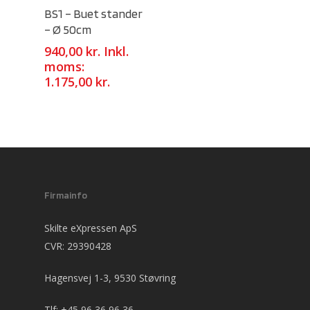
Select Options
BS1 – Buet stander
– Ø 50cm
940,00
kr.
Inkl.
moms:
1.175,00
kr.
Firmainfo
Skilte eXpressen ApS
CVR: 29390428
Hagensvej 1-3, 9530 Støvring
Tlf:
+45 96 36 96 36