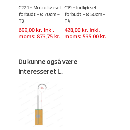
Select Options
Select Options
C22.1 – Motorkørsel
C19 – Indkørsel
forbudt – Ø 70cm –
forbudt – Ø 50cm –
T3
T4
699,00
kr.
Inkl.
428,00
kr.
Inkl.
moms:
873,75
kr.
moms:
535,00
kr.
Du kunne også være
interesseret i…