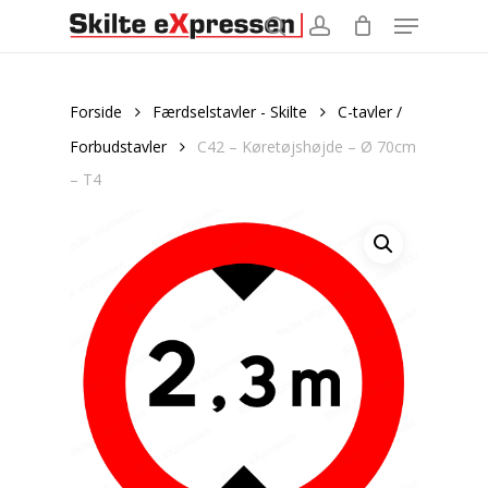
Menu
Skip
to
search
account
main
content
Forside
Færdselstavler - Skilte
C-tavler /
Forbudstavler
C42 – Køretøjshøjde – Ø 70cm
– T4