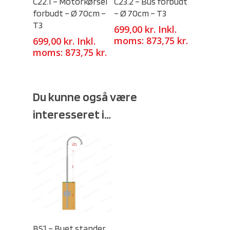
C22.1 – Motorkørsel
C23.2 – Bus forbudt
forbudt – Ø 70cm –
– Ø 70cm – T3
T3
699,00
kr.
Inkl.
moms:
873,75
kr.
699,00
kr.
Inkl.
moms:
873,75
kr.
Du kunne også være
interesseret i…
Select Options
BS1 – Buet stander