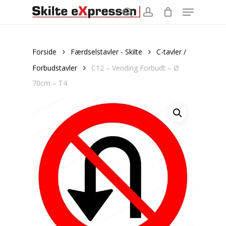
Menu
Skip
to
search
account
main
content
Forside
Færdselstavler - Skilte
C-tavler /
Forbudstavler
C12 – Vending Forbudt – Ø
70cm – T4