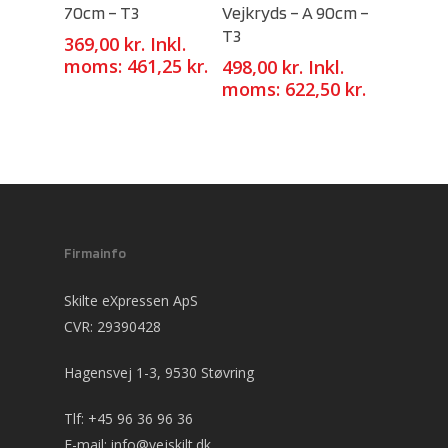
70cm – T3
Vejkryds – A 90cm –
T3
369,00
kr.
Inkl.
moms:
461,25
kr.
498,00
kr.
Inkl.
moms:
622,50
kr.
Firmainfo
Skilte eXpressen ApS
CVR: 29390428
Hagensvej 1-3, 9530 Støvring
Tlf:
+45 96 36 96 36
E-mail:
info@vejskilt.dk