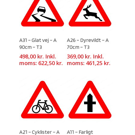
Select Options
Select Options
A31 – Glat vej – A
A26 – Dyrevildt – A
90cm – T3
70cm – T3
498,00
kr.
Inkl.
369,00
kr.
Inkl.
moms:
622,50
kr.
moms:
461,25
kr.
Select Options
Select Options
A21 – Cyklister – A
A11 – Farligt