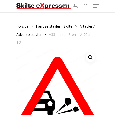
Menu
Skip
to
search
account
main
content
Forside
Færdselstavler - Skilte
A-tavler /
Advarselstavler
A33 – Løse Sten – A 70cm –
T3