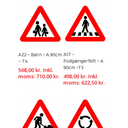
Select Options
Select Options
A17 –
A22 – Børn – A 90cm
Fodgængerfelt – A
– T4
90cm -T3
568,00
kr.
Inkl.
moms:
710,00
kr.
498,00
kr.
Inkl.
moms:
622,50
kr.