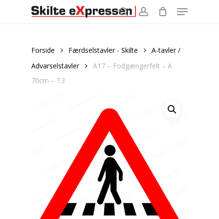
Menu
Skip
to
search
account
main
content
Forside
Færdselstavler - Skilte
A-tavler /
Advarselstavler
A17 – Fodgængerfelt – A
70cm – T3