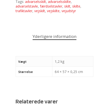
Tags:
advarselsskilt
,
advarselsskilte
,
advarselstavle
,
færdselstavler
,
skilt
,
skilte
,
trafiktavler
,
vejskilt
,
vejskilte
,
vejudstyr
Yderligere information
1,2 kg
Vægt
64 × 57 × 0,25 cm
Størrelse
Relaterede varer