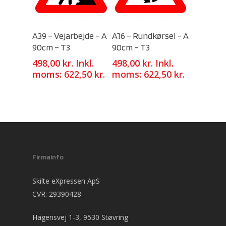
Select Options
Select Options
A39 – Vejarbejde – A
A16 – Rundkørsel – A
90cm – T3
90cm – T3
498,00
kr.
Inkl.
498,00
kr.
Inkl.
moms:
622,50
kr.
moms:
622,50
kr.
Firmainfo
Skilte eXpressen ApS
CVR: 29390428
Hagensvej 1-3, 9530 Støvring