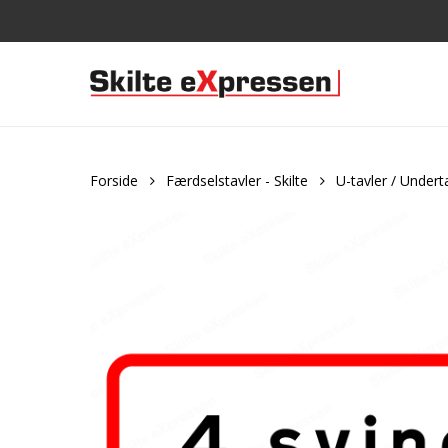
Skip
to
main
content
Forside
Færdselstavler - Skilte
U-tavler / Undert