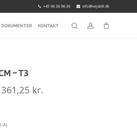
+45 96 36 96 36
info@vejskilt.dk
search
account
DOKUMENTER
KONTAKT
CM – T3
:
361,25
kr.
1-A)