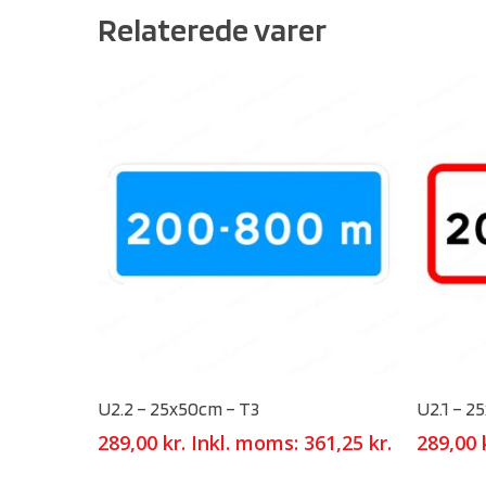
Relaterede varer
Select Options
U2.2 – 25x50cm – T3
U2.1 – 2
289,00
kr.
Inkl. moms:
361,25
kr.
289,00