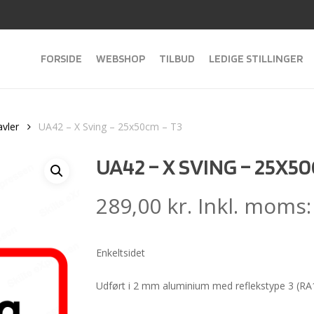
FORSIDE
WEBSHOP
TILBUD
LEDIGE STILLINGER
avler
UA42 – X Sving – 25x50cm – T3
UA42 – X SVING – 25X50
289,00
kr.
Inkl. moms
Enkeltsidet
Udført i 2 mm aluminium med reflekstype 3 (RA