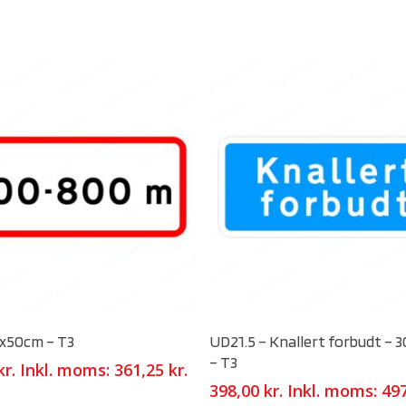
Select Options
Select Options
5x50cm – T3
UD21.5 – Knallert forbudt –
– T3
kr.
Inkl. moms:
361,25
kr.
398,00
kr.
Inkl. moms:
49