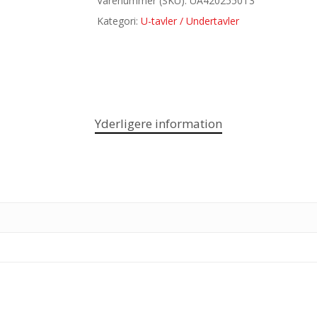
Varenummer (SKU):
UA4202550T3
Kategori:
U-tavler / Undertavler
Yderligere information