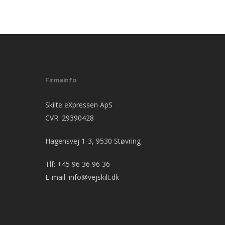
Firmainfo
Skilte eXpressen ApS
CVR: 29390428
Hagensvej 1-3, 9530 Støvring
Tlf:
+45 96 36 96 36
E-mail:
info@vejskilt.dk