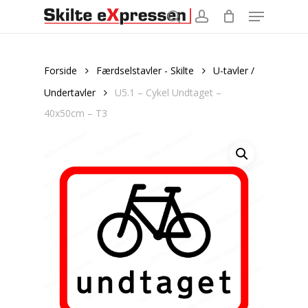
Menu
Skip
to
search
account
main
content
Forside
Færdselstavler - Skilte
U-tavler /
Undertavler
U5.1 – Cykel Undtaget –
40x50cm – T3