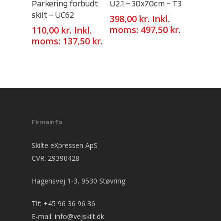
Parkering forbudt
U2.1 – 30x70cm – T3
skilt – UC62
398,00
kr.
Inkl.
moms:
497,50
kr.
110,00
kr.
Inkl.
moms:
137,50
kr.
Firmainfo
Skilte eXpressen ApS
CVR: 29390428
Hagensvej 1-3, 9530 Støvring
Tlf:
+45 96 36 96 36
E-mail:
info@vejskilt.dk