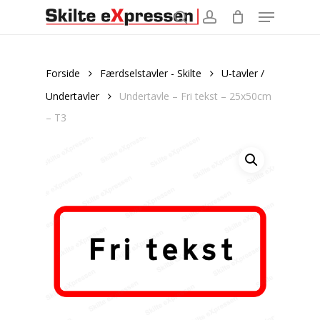
Menu
Skip
to
search
account
main
content
Forside
Færdselstavler - Skilte
U-tavler /
Undertavler
Undertavle – Fri tekst – 25x50cm
– T3