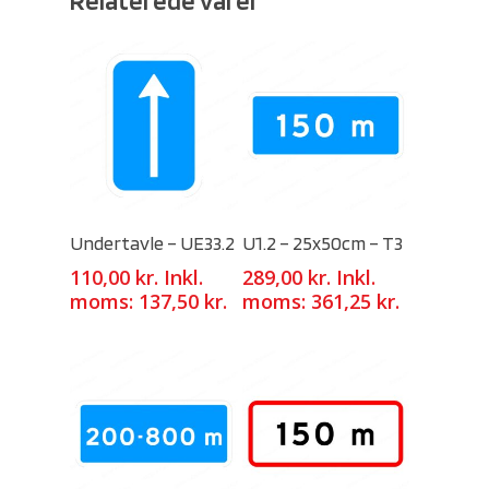
Relaterede varer
Select Options
Select Options
Undertavle – UE33.2
U1.2 – 25x50cm – T3
110,00
kr.
Inkl.
289,00
kr.
Inkl.
moms:
137,50
kr.
moms:
361,25
kr.