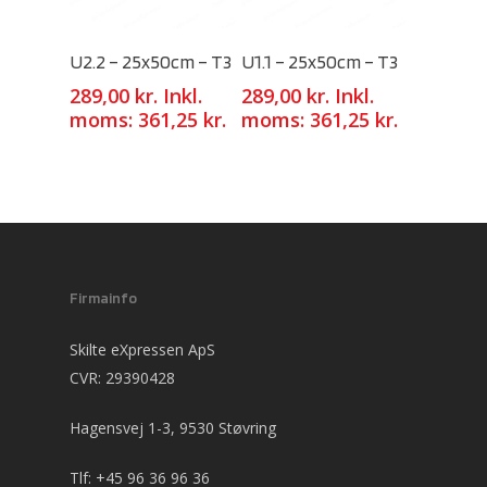
Select Options
Select Options
U2.2 – 25x50cm – T3
U1.1 – 25x50cm – T3
289,00
kr.
Inkl.
289,00
kr.
Inkl.
moms:
361,25
kr.
moms:
361,25
kr.
Firmainfo
Skilte eXpressen ApS
CVR: 29390428
Hagensvej 1-3, 9530 Støvring
Tlf:
+45 96 36 96 36