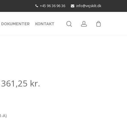
+45 96 36 96 36
info@vejskilt.dk
search
account
DOKUMENTER
KONTAKT
:
361,25
kr.
1-A)