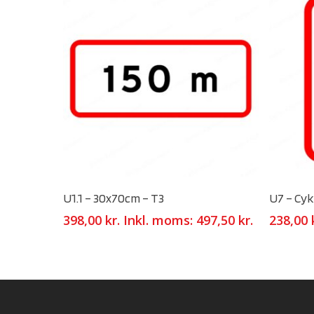
Select Options
U1.1 – 30x70cm – T3
U7 – Cyk
398,00
kr.
Inkl. moms:
497,50
kr.
238,00