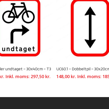
Select Options
Select Options
ler undtaget – 30x40cm – T3
UC60.1 – Dobbeltpil – 30x20c
kr.
Inkl. moms:
297,50
kr.
148,00
kr.
Inkl. moms:
18