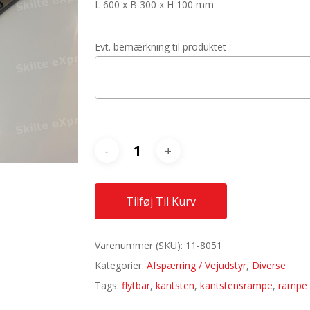
L 600 x B 300 x H 100 mm
Evt. bemærkning til produktet
Tilføj Til Kurv
Varenummer (SKU):
11-8051
Kategorier:
Afspærring / Vejudstyr
,
Diverse
Tags:
flytbar
,
kantsten
,
kantstensrampe
,
rampe