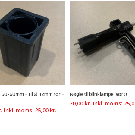
Select Options
Select Options
 60x60mm – til Ø 42mm rør –
Nøgle til blinklampe (sort)
20,00
kr.
Inkl. moms:
25,
r.
Inkl. moms:
25,00
kr.