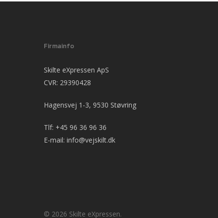
Firmainfo
Skilte eXpressen ApS
CVR: 29390428
Hagensvej 1-3, 9530 Støvring
Tlf:
+45 96 36 96 36
E-mail:
info@vejskilt.dk
© 2026 Skilte eXpressen.