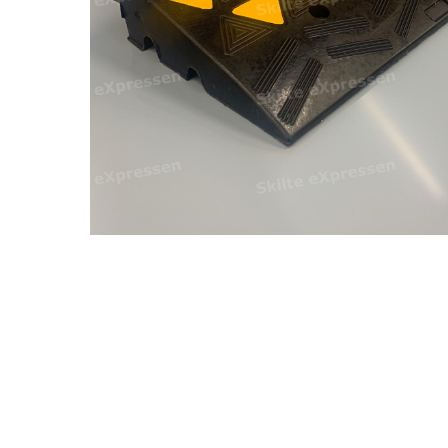
Hit enter to search or ESC to close