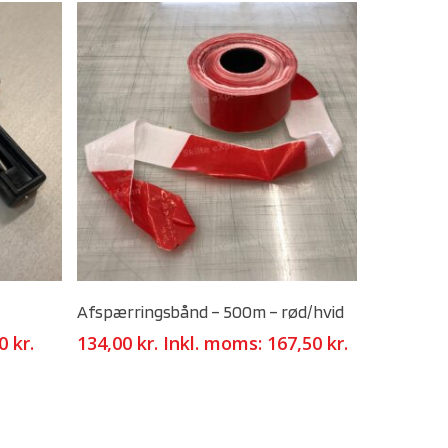
Select Options
Afspærringsbånd – 500m – rød/hvid
00
kr.
134,00
kr.
Inkl. moms:
167,50
kr.