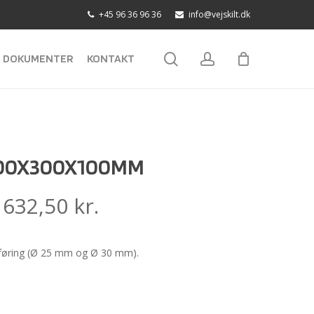
+45 96 36 96 36
info@vejskilt.dk
search
account
DOKUMENTER
KONTAKT
00X300X100MM
:
632,50
kr.
øring (Ø 25 mm og Ø 30 mm).