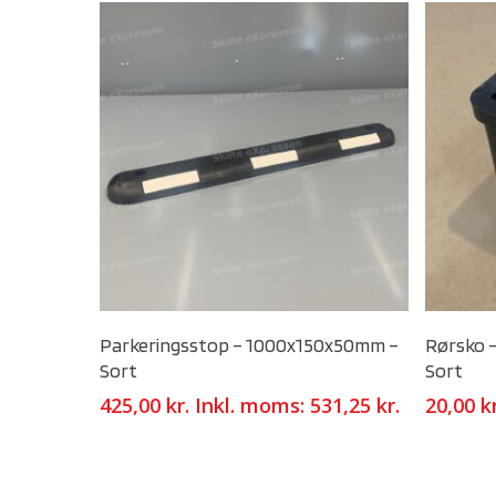
Select Options
Parkeringsstop – 1000x150x50mm –
Rørsko –
Sort
Sort
425,00
kr.
Inkl. moms:
531,25
kr.
20,00
k