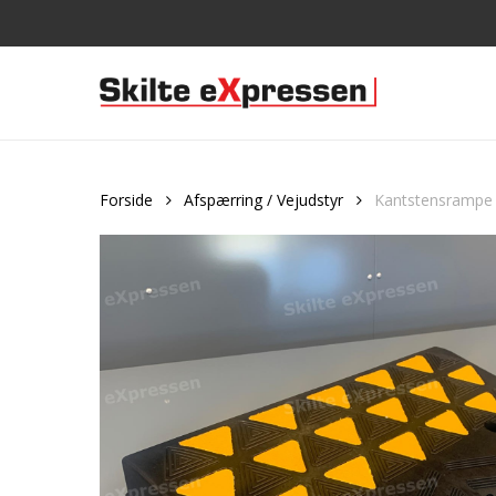
Skip
to
main
content
Forside
Afspærring / Vejudstyr
Kantstensrampe