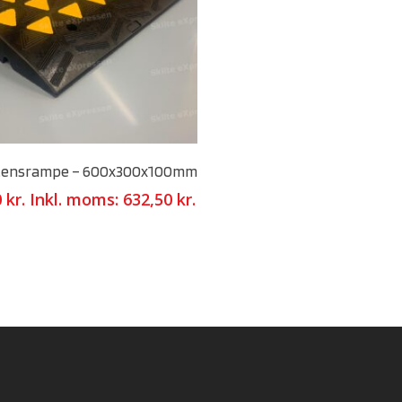
Select Options
tensrampe – 600x300x100mm
0
kr.
Inkl. moms:
632,50
kr.