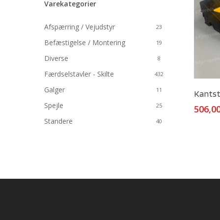
Varekategorier
Afspærring / Vejudstyr
23
Befæstigelse / Montering
19
Diverse
8
Færdselstavler - Skilte
432
Galger
11
Kants
Spejle
25
506,0
Standere
40