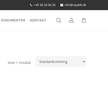
+45 96 36 96 36
info@vejskilt.dk
search
account
DOKUMENTER
KONTAKT
Viser 1 resultat