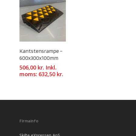
Select Options
Kantstensrampe –
600x300x100mm
506,00
kr.
Inkl.
moms:
632,50
kr.
Firmainfo
Skilte eXpressen ApS