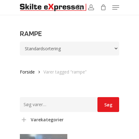
Menu
Skip
to
search
account
main
content
RAMPE
Forside
Varer tagged “rampe”
Søg
Søg
efter:
Varekategorier