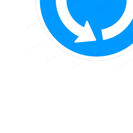
Hit enter to search or ESC to close