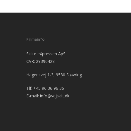
Firmainfo
Skilte eXpressen ApS
CVR: 29390428
Hagensvej 1-3, 9530 Støvring
Tlf:
+45 96 36 96 36
E-mail:
info@vejskilt.dk