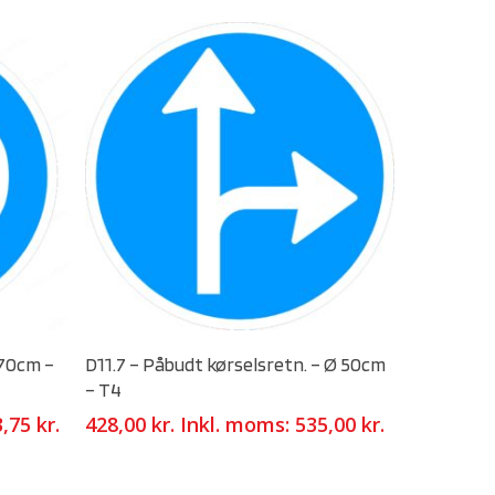
Select Options
 70cm –
D11.7 – Påbudt kørselsretn. – Ø 50cm
– T4
3,75
kr.
428,00
kr.
Inkl. moms:
535,00
kr.