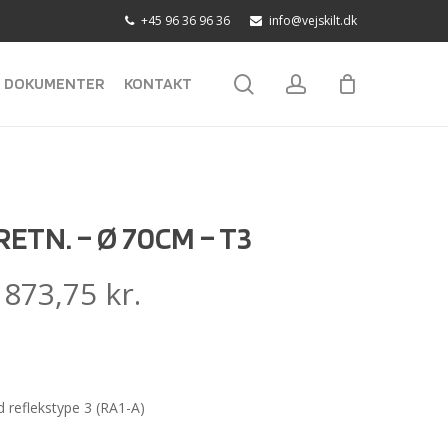
+45 96 36 96 36
info@vejskilt.dk
search
account
DOKUMENTER
KONTAKT
ETN. – Ø 70CM – T3
:
873,75
kr.
reflekstype 3 (RA1-A)