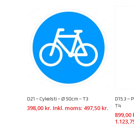
Select Options
D21 – Cykelsti – Ø 50cm – T3
D15.3 – 
T4
398,00
kr.
Inkl. moms:
497,50
kr.
899,00
1.123,