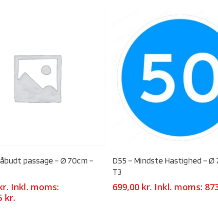
Select Options
Select Options
Påbudt passage – Ø 70cm –
D55 – Mindste Hastighed – Ø
T3
kr.
Inkl. moms:
699,00
kr.
Inkl. moms:
87
75
kr.