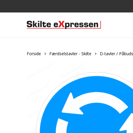
Skip
to
main
content
Forside
Færdselstavler - Skilte
D-tavler / Påbuds