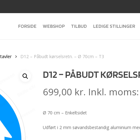
FORSIDE
WEBSHOP
TILBUD
LEDIGE STILLINGER
tavler
D12 – Påbudt kørselsretn. – Ø 70cm – T3
D12 – PÅBUDT KØRSELSR
699,00
kr.
Inkl. moms
Ø 70 cm – Enkeltsidet
Udført i 2 mm søvandsbestandig aluminium med 