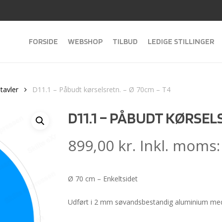
FORSIDE
WEBSHOP
TILBUD
LEDIGE STILLINGER
tavler
D11.1 – Påbudt kørselsretn. – Ø 70cm – T4
D11.1 – PÅBUDT KØRSELS
899,00
kr.
Inkl. moms
Ø 70 cm – Enkeltsidet
Udført i 2 mm søvandsbestandig aluminium med