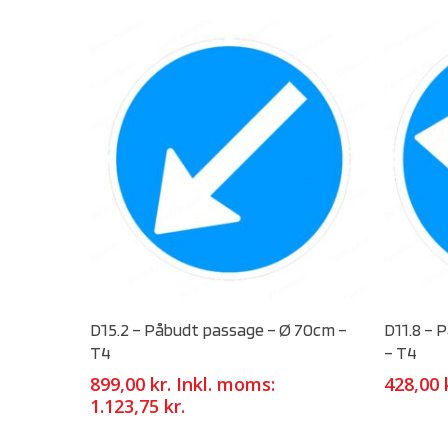
Select Options
D15.2 – Påbudt passage – Ø 70cm –
D11.8 – 
T4
– T4
899,00
kr.
Inkl. moms:
428,00
1.123,75
kr.