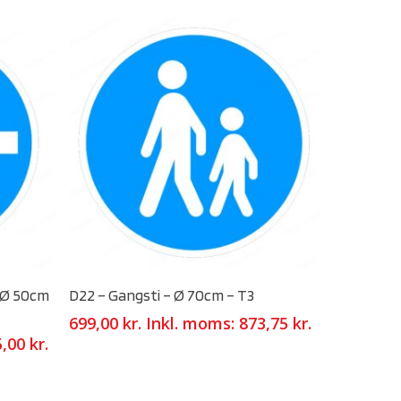
Select Options
– Ø 50cm
D22 – Gangsti – Ø 70cm – T3
699,00
kr.
Inkl. moms:
873,75
kr.
5,00
kr.