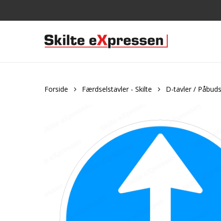
Skip
to
main
content
Forside
Færdselstavler - Skilte
D-tavler / Påbuds