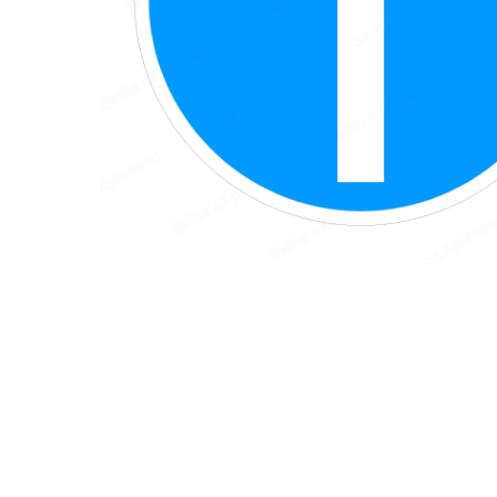
Hit enter to search or ESC to close