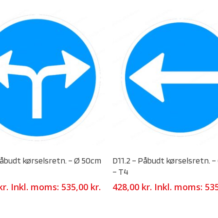
Select Options
Select Options
Påbudt kørselsretn. – Ø 50cm
D11.2 – Påbudt kørselsretn. 
– T4
kr.
Inkl. moms:
535,00
kr.
428,00
kr.
Inkl. moms:
53