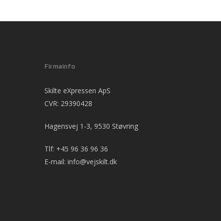
Firmainfo
Skilte eXpressen ApS
CVR: 29390428
Hagensvej 1-3, 9530 Støvring
Tlf:
+45 96 36 96 36
E-mail:
info@vejskilt.dk