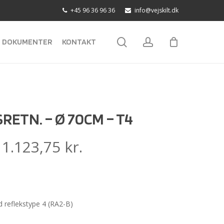
+45 96 36 96 36
info@vejskilt.dk
search
account
DOKUMENTER
KONTAKT
RETN. – Ø 70CM – T4
:
1.123,75
kr.
 reflekstype 4 (RA2-B)