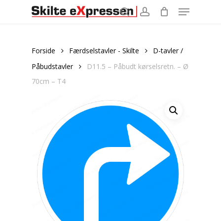
Menu
Skip
to
search
account
main
content
Forside
Færdselstavler - Skilte
D-tavler /
Påbudstavler
D11.5 – Påbudt kørselsretn. – Ø
70cm – T4