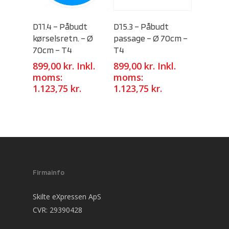
Select Options
Select Options
D11.4 – Påbudt
D15.3 – Påbudt
kørselsretn. – Ø
passage – Ø 70cm –
70cm – T4
T4
899,00
kr.
Inkl.
899,00
kr.
Inkl.
moms:
moms:
1.123,75
kr.
1.123,75
kr.
Firmainfo
Skilte eXpressen ApS
CVR: 29390428