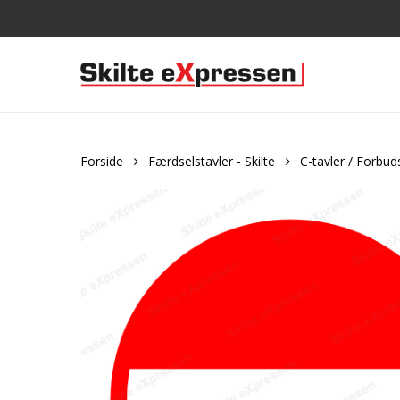
Skip
to
main
content
Forside
Færdselstavler - Skilte
C-tavler / Forbud