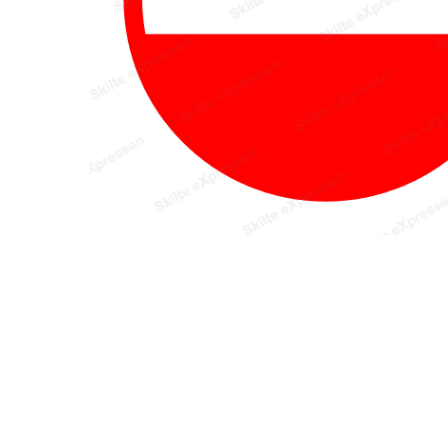
Hit enter to search or ESC to close