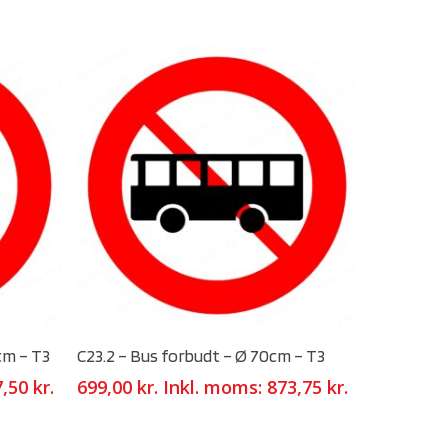
Select Options
cm – T3
C23.2 – Bus forbudt – Ø 70cm – T3
7,50
kr.
699,00
kr.
Inkl. moms:
873,75
kr.