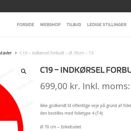
FORSIDE
WEBSHOP
TILBUD
LEDIGE STILLINGER
stavler
C19 – Indkørsel forbudt – Ø 70cm – T3
C19 – INDKØRSEL FORBU
699,00
kr.
Inkl. moms
Ikke godkendt til offentlige veje på grund af fol
den bestilles med folietype 4 (T4)
Ø 70 cm – Enkeltsidet