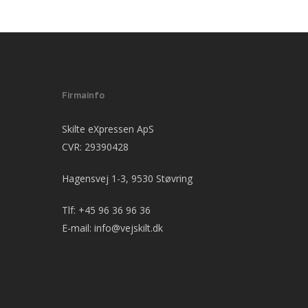
Firmainfo
Skilte eXpressen ApS
CVR: 29390428
Hagensvej 1-3, 9530 Støvring
Tlf:
+45 96 36 96 36
E-mail:
info@vejskilt.dk