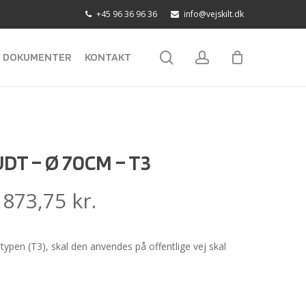
+45 96 36 96 36
info@vejskilt.dk
search
account
DOKUMENTER
KONTAKT
DT – Ø 70CM – T3
:
873,75
kr.
ietypen (T3), skal den anvendes på offentlige vej skal