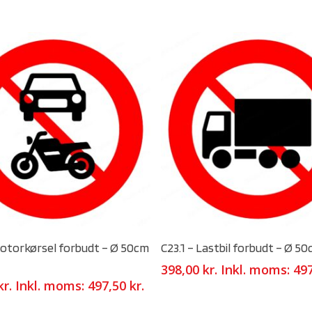
Select Options
Select Options
Motorkørsel forbudt – Ø 50cm
C23.1 – Lastbil forbudt – Ø 50
398,00
kr.
Inkl. moms:
49
kr.
Inkl. moms:
497,50
kr.