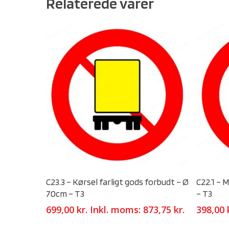
Relaterede varer
Select Options
C23.3 – Kørsel farligt gods forbudt – Ø
C22.1 – 
70cm – T3
– T3
699,00
kr.
Inkl. moms:
873,75
kr.
398,00