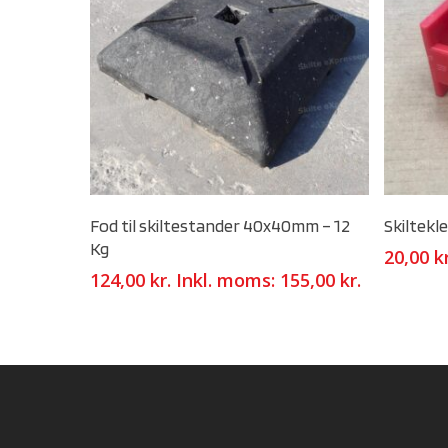
Select Options
Fod til skiltestander 40x40mm – 12
Skiltek
Kg
20,00
k
124,00
kr.
Inkl. moms:
155,00
kr.