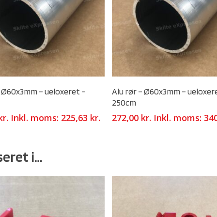
Select Options
Select Options
– Ø60x3mm – ueloxeret –
Alu rør – Ø60x3mm – ueloxer
250cm
kr.
Inkl. moms:
225,63
kr.
272,00
kr.
Inkl. moms:
34
eret i…