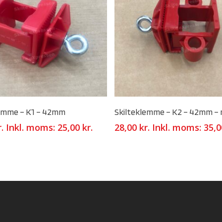
Select Options
Select Options
lemme – K1 – 42mm
Skilteklemme – K2 – 42mm – 
r.
Inkl. moms:
25,00
kr.
28,00
kr.
Inkl. moms:
35,