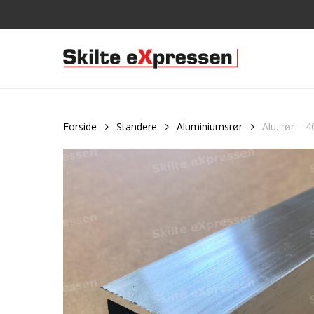
Skip
to
main
content
Forside
Standere
Aluminiumsrør
Alu. rør –