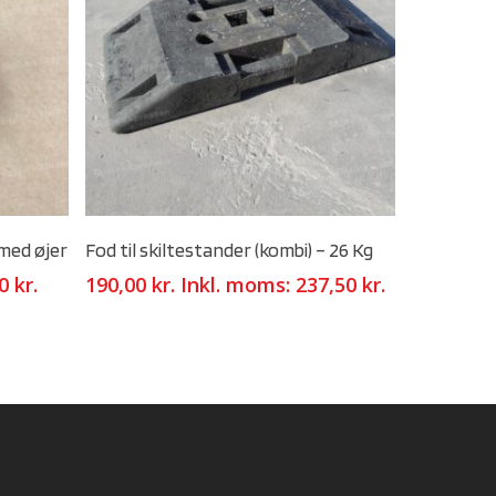
Select Options
med øjer
Fod til skiltestander (kombi) – 26 Kg
00
kr.
190,00
kr.
Inkl. moms:
237,50
kr.