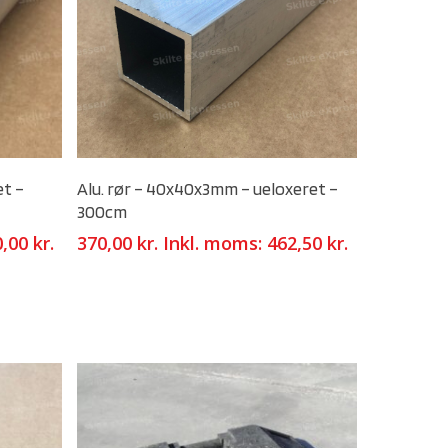
Select Options
et –
Alu. rør – 40x40x3mm – ueloxeret –
300cm
0,00
kr.
370,00
kr.
Inkl. moms:
462,50
kr.