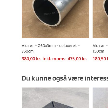
Select Options
Alu rør – Ø60x3mm – ueloxeret –
Alu rør 
360cm
150cm
380,00
kr.
Inkl. moms:
475,00
kr.
180,50
Du kunne også være interess