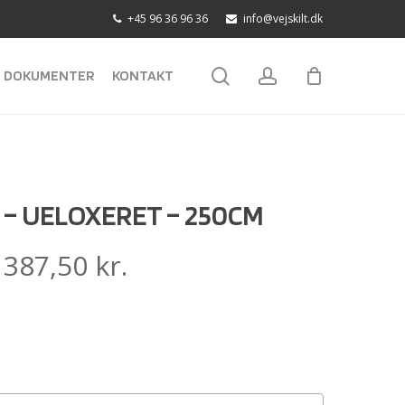
+45 96 36 96 36
info@vejskilt.dk
search
account
DOKUMENTER
KONTAKT
 – UELOXERET – 250CM
:
387,50
kr.