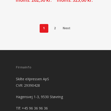
1
2
Next
Firmainfo
Skilte eXpressen ApS
CVR: 29390428
Hagensvej 1-3, 9530 Støvring
Tlf:
+45 96 36 96 36