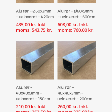
Select Options
Select Options
Alu rør – Ø60x3mm
Alu rør – Ø60x3mm
– ueloxeret – 420cm
– ueloxeret – 600cm
435,00
kr.
Inkl.
608,00
kr.
Inkl.
moms:
543,75
kr.
moms:
760,00
kr.
Select Options
Select Options
Alu. rør –
Alu. rør –
40x40x3mm –
40x40x3mm –
ueloxeret – 150cm
ueloxeret – 200cm
210,00
kr.
Inkl.
260,00
kr.
Inkl.
moms:
262,50
kr.
moms:
325,00
kr.