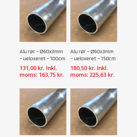
Select Options
Select Options
Alu rør – Ø60x3mm
Alu rør – Ø60x3mm
– ueloxeret – 100cm
– ueloxeret – 150cm
131,00
kr.
Inkl.
180,50
kr.
Inkl.
moms:
163,75
kr.
moms:
225,63
kr.