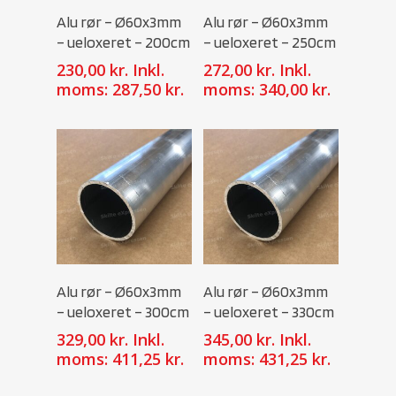
Select Options
Select Options
Alu rør – Ø60x3mm
Alu rør – Ø60x3mm
– ueloxeret – 200cm
– ueloxeret – 250cm
230,00
kr.
Inkl.
272,00
kr.
Inkl.
moms:
287,50
kr.
moms:
340,00
kr.
Select Options
Select Options
Alu rør – Ø60x3mm
Alu rør – Ø60x3mm
– ueloxeret – 300cm
– ueloxeret – 330cm
329,00
kr.
Inkl.
345,00
kr.
Inkl.
moms:
411,25
kr.
moms:
431,25
kr.