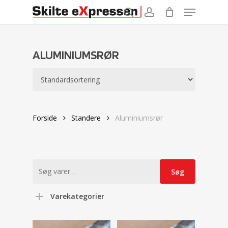
Menu
Skip
to
search
account
main
content
ALUMINIUMSRØR
Forside
Standere
Aluminiumsrør
Søg
Søg
efter:
Varekategorier