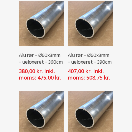
Select Options
Select Options
Alu rør – Ø60x3mm
Alu rør – Ø60x3mm
– ueloxeret – 360cm
– ueloxeret – 390cm
380,00
kr.
Inkl.
407,00
kr.
Inkl.
moms:
475,00
kr.
moms:
508,75
kr.