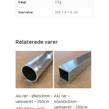
3 kg
Vægt
200 × 6 × 6 cm
Størrelse
Relaterede varer
Select Options
Select Options
Alu rør – Ø60x3mm –
Alu. rør –
ueloxeret – 250cm
40x40x3mm –
ueloxeret – 250cm
272,00
kr.
Inkl.