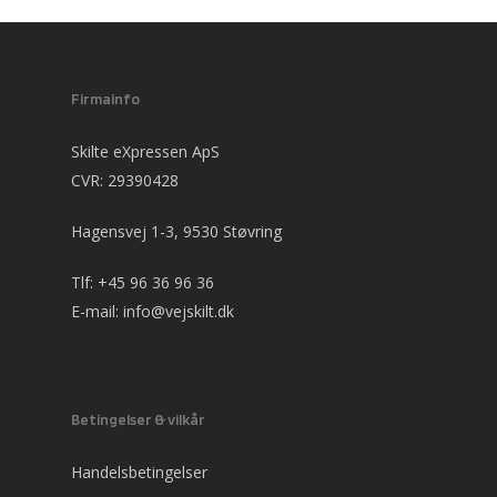
Firmainfo
Skilte eXpressen ApS
CVR: 29390428
Hagensvej 1-3, 9530 Støvring
Tlf:
+45 96 36 96 36
E-mail:
info@vejskilt.dk
Betingelser & vilkår
Handelsbetingelser