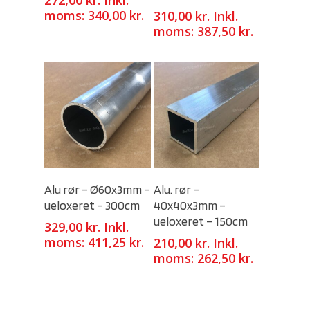
moms:
340,00
kr.
310,00
kr.
Inkl.
moms:
387,50
kr.
Select Options
Select Options
Alu rør – Ø60x3mm –
Alu. rør –
ueloxeret – 300cm
40x40x3mm –
ueloxeret – 150cm
329,00
kr.
Inkl.
moms:
411,25
kr.
210,00
kr.
Inkl.
moms:
262,50
kr.