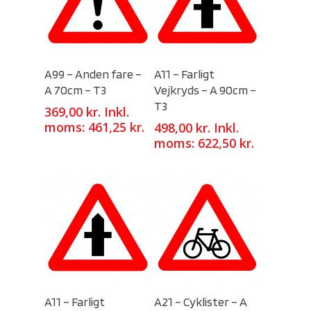
Select Options
Select Options
A99 – Anden fare –
A11 – Farligt
A 70cm – T3
Vejkryds – A 90cm –
T3
369,00
kr.
Inkl.
moms:
461,25
kr.
498,00
kr.
Inkl.
moms:
622,50
kr.
Select Options
Select Options
A11 – Farligt
A21 – Cyklister – A