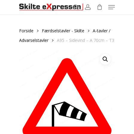
Menu
Skip
to
search
account
main
content
Forside
Færdselstavler - Skilte
A-tavler /
Advarselstavler
A95 – Sidevind – A 70cm – T3