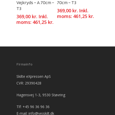
Vejkryds – A 70cm –
70cm – T3
T3
369,00
kr.
Inkl.
moms:
461,25
kr.
369,00
kr.
Inkl.
moms:
461,25
kr.
Firmainfo
Skilte eXpressen ApS
CVR: 29390428
Hagensvej 1-3, 9530 Støvring
Tlf:
+45 96 36 96 36
E-mail:
info@vejskilt.dk