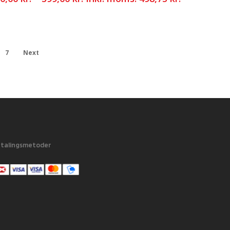
7
Next
talingsmetoder