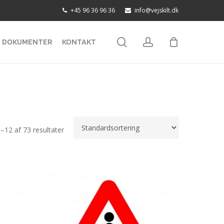
+45 96 36 96 36
info@vejskilt.dk
search
account
DOKUMENTER
KONTAKT
1–12 af 73 resultater