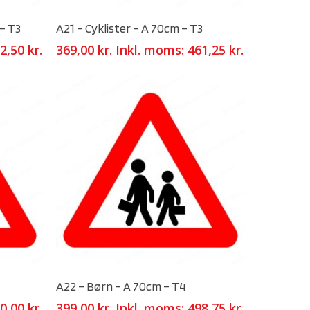
Select Options
 – T3
A21 – Cyklister – A 70cm – T3
2,50
kr.
369,00
kr.
Inkl. moms:
461,25
kr.
Select Options
A22 – Børn – A 70cm – T4
0,00
kr.
399,00
kr.
Inkl. moms:
498,75
kr.