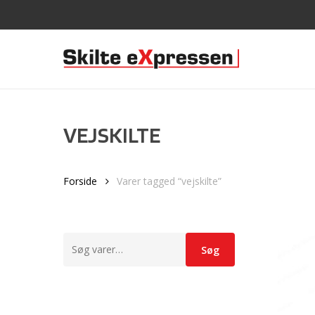
Skip
to
main
content
VEJSKILTE
Forside
Varer tagged “vejskilte”
Søg
Søg
efter: