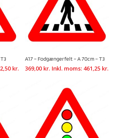
Select Options
 T3
A17 – Fodgængerfelt – A 70cm – T3
2,50
kr.
369,00
kr.
Inkl. moms:
461,25
kr.