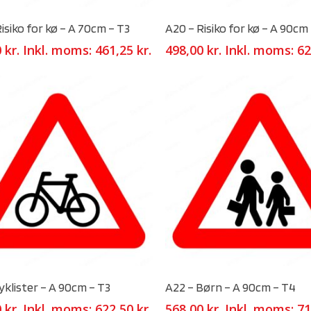
Select Options
Select Options
isiko for kø – A 70cm – T3
A20 – Risiko for kø – A 90cm
0
kr.
Inkl. moms:
461,25
kr.
498,00
kr.
Inkl. moms:
62
Select Options
Select Options
yklister – A 90cm – T3
A22 – Børn – A 90cm – T4
0
kr.
Inkl. moms:
622,50
kr.
568,00
kr.
Inkl. moms:
71