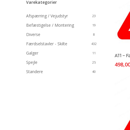
Varekategorier
Hit enter to search or ESC to close
Afspærring / Vejudstyr
23
Befæstigelse / Montering
19
Diverse
8
Færdselstavler - Skilte
432
Galger
11
A11 – F
Spejle
25
498,0
Standere
40