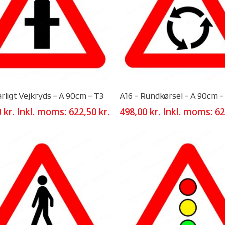
Select Options
Select Options
arligt Vejkryds – A 90cm – T3
A16 – Rundkørsel – A 90cm –
0
kr.
Inkl. moms:
622,50
kr.
498,00
kr.
Inkl. moms:
62