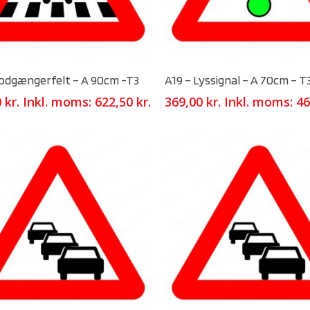
Select Options
Select Options
Fodgængerfelt – A 90cm -T3
A19 – Lyssignal – A 70cm – T
0
kr.
Inkl. moms:
622,50
kr.
369,00
kr.
Inkl. moms:
46