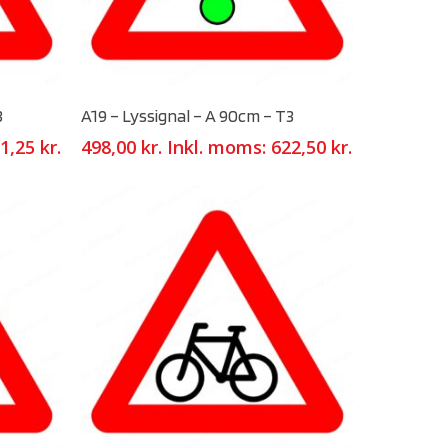
Select Options
3
A19 – Lyssignal – A 90cm – T3
1,25
kr.
498,00
kr.
Inkl. moms:
622,50
kr.