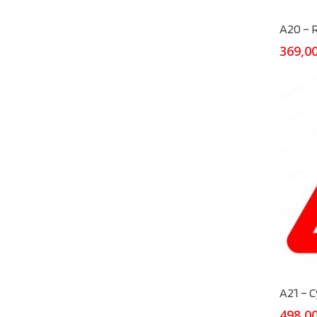
A20 – R
369,0
A21 – C
498,0