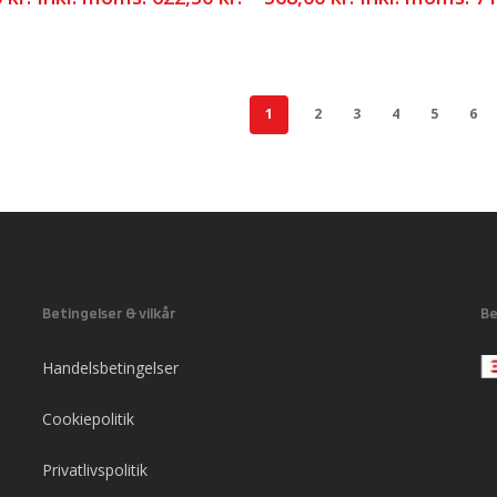
1
2
3
4
5
6
Betingelser & vilkår
Be
Handelsbetingelser
Cookiepolitik
Privatlivspolitik