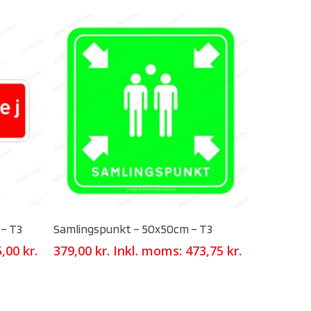
Select Options
 – T3
Samlingspunkt – 50x50cm – T3
5,00
kr.
379,00
kr.
Inkl. moms:
473,75
kr.