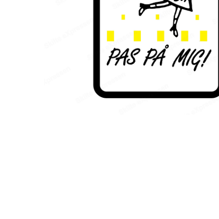
Hit enter to search or ESC to close