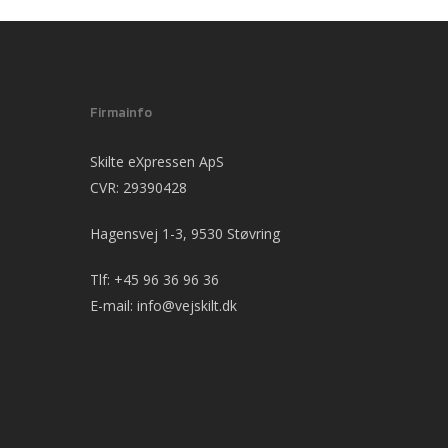
Firmainfo
Skilte eXpressen ApS
CVR: 29390428
Hagensvej 1-3, 9530 Støvring
Tlf:
+45 96 36 96 36
E-mail:
info@vejskilt.dk