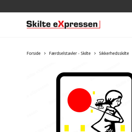
Skip
to
main
content
Forside
Færdselstavler - Skilte
Sikkerhedsskilte