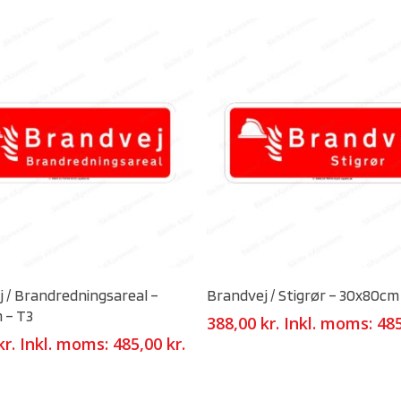
Select Options
Select Options
 / Brandredningsareal –
Brandvej / Stigrør – 30x80cm
 – T3
388,00
kr.
Inkl. moms:
48
kr.
Inkl. moms:
485,00
kr.