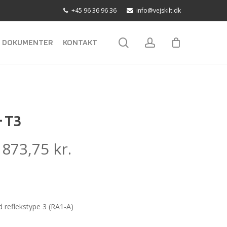
+45 96 36 96 36
info@vejskilt.dk
search
account
DOKUMENTER
KONTAKT
 T3
:
873,75
kr.
reflekstype 3 (RA1-A)