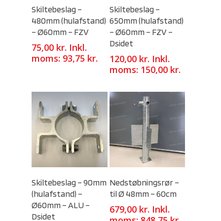
Select Options
Select Options
Skiltebeslag –
Skiltebeslag –
480mm (hulafstand)
650mm (hulafstand)
– Ø60mm – FZV
– Ø60mm – FZV –
Dsidet
75,00
kr.
Inkl.
moms:
93,75
kr.
120,00
kr.
Inkl.
moms:
150,00
kr.
Select Options
Select Options
Skiltebeslag – 90mm
Nedstøbningsrør –
(hulafstand) –
til Ø 48mm – 60cm
Ø60mm – ALU –
679,00
kr.
Inkl.
Dsidet
moms:
848,75
kr.