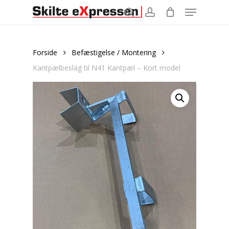
Menu
Skip
to
search
account
main
content
Forside
Befæstigelse / Montering
Kantpælbeslag til N41 Kantpæl – Kort model