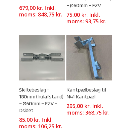
– Ø60mm – FZV
679,00
kr.
Inkl.
moms:
848,75
kr.
75,00
kr.
Inkl.
moms:
93,75
kr.
Select Options
Select Options
Skiltebeslag –
Kantpælbeslag til
180mm (hulafstand)
N41 Kantpæl
– Ø60mm – FZV –
295,00
kr.
Inkl.
Dsidet
moms:
368,75
kr.
85,00
kr.
Inkl.
moms:
106,25
kr.