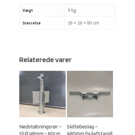
9 kg
Vægt
26 × 26 × 80 cm
Størrelse
Relaterede varer
Select Options
Select Options
Nedstøbningsrør –
Skiltebeslag –
til Ø 48mm – 60cm
480mm (hulafstand)