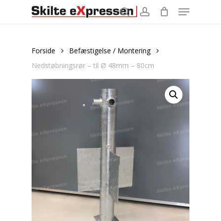
Menu
Skip
to
search
account
main
content
Forside
Befæstigelse / Montering
Nedstøbningsrør – til Ø 48mm – 80cm