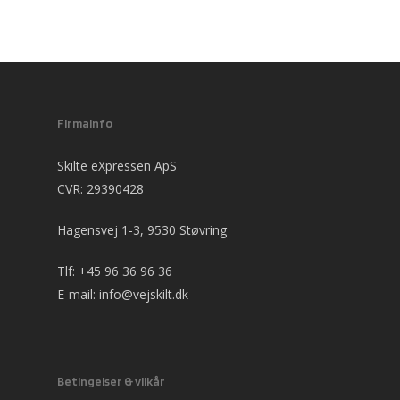
Firmainfo
Skilte eXpressen ApS
CVR: 29390428
Hagensvej 1-3, 9530 Støvring
Tlf:
+45 96 36 96 36
E-mail:
info@vejskilt.dk
Betingelser & vilkår