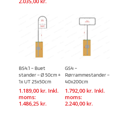
2.035,00
kr.
Select Options
Select Options
BS4.1 – Buet
GS4 –
stander – Ø 50cm +
Rørrammestander –
1x UT 25x50cm
40x200cm
1.189,00
kr.
Inkl.
1.792,00
kr.
Inkl.
moms:
moms:
1.486,25
kr.
2.240,00
kr.