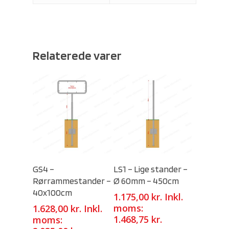
Relaterede varer
Select Options
Select Options
GS4 –
LS1 – Lige stander –
Rørrammestander –
Ø 60mm – 450cm
40x100cm
1.175,00
kr.
Inkl.
moms:
1.628,00
kr.
Inkl.
1.468,75
kr.
moms: