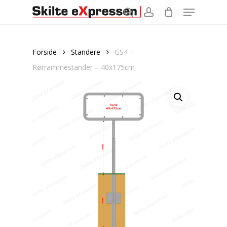
Menu
Skip
to
search
account
main
content
Forside
Standere
GS4 –
Rørrammestander – 40x175cm