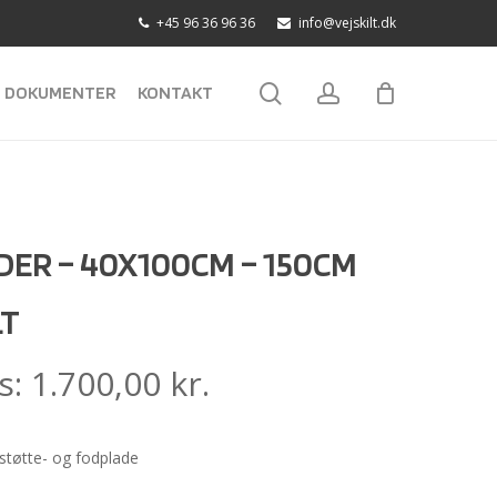
+45 96 36 96 36
info@vejskilt.dk
search
account
DOKUMENTER
KONTAKT
ER – 40X100CM – 150CM
LT
s:
1.700,00
kr.
tøtte- og fodplade