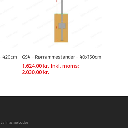
Select Options
 – 420cm
GS4 – Rørrammestander – 40x150cm
1.624,00
kr.
Inkl. moms:
2.030,00
kr.
talingsmetoder