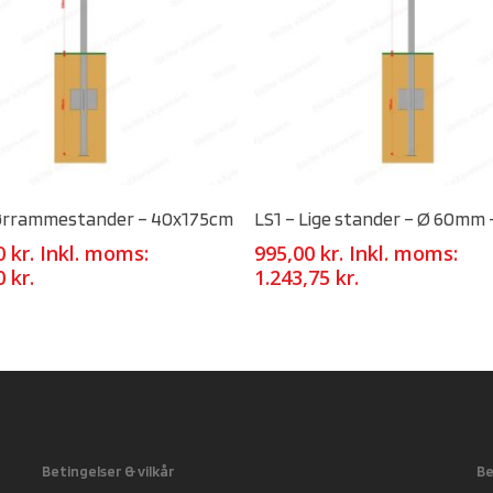
Select Options
Select Options
ørrammestander – 40x175cm
LS1 – Lige stander – Ø 60mm
00
kr.
Inkl. moms:
995,00
kr.
Inkl. moms:
00
kr.
1.243,75
kr.
Betingelser & vilkår
Be