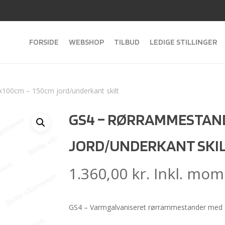
FORSIDE
WEBSHOP
TILBUD
LEDIGE STILLINGER
100cm – 150cm jord/underkant skilt
GS4 – RØRRAMMESTAND
JORD/UNDERKANT SKI
1.360,00
kr.
Inkl. mom
GS4 – Varmgalvaniseret rørrammestander med s