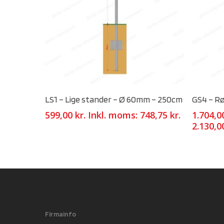
Select Options
LS1 – Lige stander – Ø 60mm – 250cm
GS4 – R
599,00
kr.
Inkl. moms:
748,75
kr.
1.704,
2.130,
Firmainfo