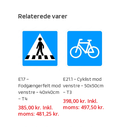
Relaterede varer
Select Options
Select Options
E17 –
E21.1 – Cyklist mod
Fodgængerfelt mod
venstre – 50x50cm
venstre – 40x40cm
– T3
– T4
398,00
kr.
Inkl.
moms:
497,50
kr.
385,00
kr.
Inkl.
moms:
481,25
kr.