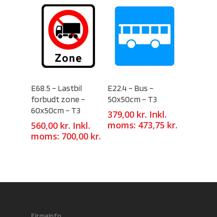
Select Options
Select Options
E68.5 – Lastbil
E22.4 – Bus –
forbudt zone –
50x50cm – T3
60x50cm – T3
379,00
kr.
Inkl.
moms:
473,75
kr.
560,00
kr.
Inkl.
moms:
700,00
kr.
Firmainfo