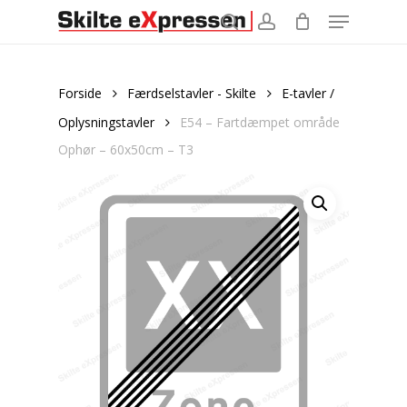
Menu
Skip
to
search
account
main
content
Forside
Færdselstavler - Skilte
E-tavler /
Oplysningstavler
E54 – Fartdæmpet område
Ophør – 60x50cm – T3