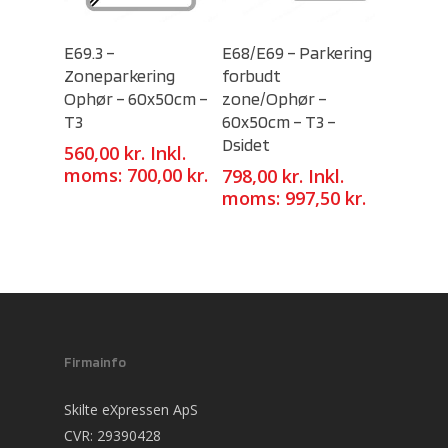
Select Options
Select Options
E69.3 –
E68/E69 – Parkering
Zoneparkering
forbudt
Ophør – 60x50cm –
zone/Ophør –
T3
60x50cm – T3 –
Dsidet
560,00
kr.
Inkl.
moms:
700,00
kr.
798,00
kr.
Inkl.
moms:
997,50
kr.
Firmainfo
Skilte eXpressen ApS
CVR: 29390428