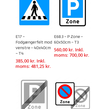
Select Options
Select Options
E17 –
E68.3 – P Zone –
Fodgængerfelt mod
60x50cm – T3
venstre – 40x40cm
560,00
kr.
Inkl.
– T4
moms:
700,00
kr.
385,00
kr.
Inkl.
moms:
481,25
kr.