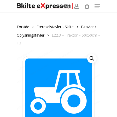
Menu
Skip
to
search
account
main
content
Forside
Færdselstavler - Skilte
E-tavler /
Oplysningstavler
E22.3 – Traktor – 50x50cm –
T3