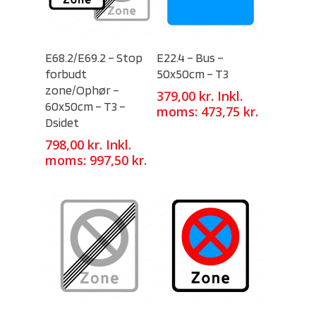
Select Options
Select Options
E68.2/E69.2 – Stop
E22.4 – Bus –
forbudt
50x50cm – T3
zone/Ophør –
379,00
kr.
Inkl.
60x50cm – T3 –
moms:
473,75
kr.
Dsidet
798,00
kr.
Inkl.
moms:
997,50
kr.
Select Options
Select Options