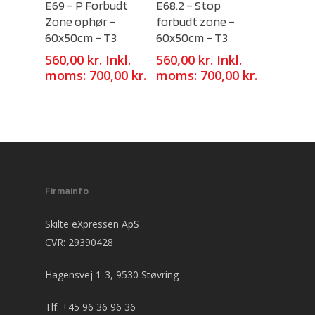
E69 – P Forbudt
E68.2 – Stop
Zone ophør –
forbudt zone –
60x50cm – T3
60x50cm – T3
560,00
kr.
Inkl.
560,00
kr.
Inkl.
moms:
700,00
kr.
moms:
700,00
kr.
Firmainfo
Skilte eXpressen ApS
CVR: 29390428
Hagensvej 1-3, 9530 Støvring
Tlf:
+45 96 36 96 36