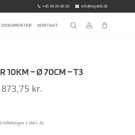
+45 96 36 96 36
info@vejskilt.dk
search
account
DOKUMENTER
KONTAKT
R 10KM – Ø 70CM – T3
:
873,75
kr.
reflekstype 3 (RA1-A)