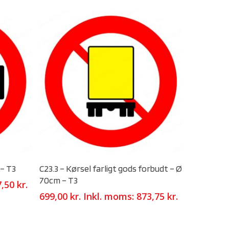
Select Options
 – T3
C23.3 – Kørsel farligt gods forbudt – Ø
70cm – T3
7,50
kr.
699,00
kr.
Inkl. moms:
873,75
kr.