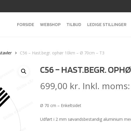
FORSIDE
WEBSHOP
TILBUD
LEDIGE STILLINGER
stavler
C56 – Hast.begr. ophør 10km – Ø 70cm – T3
C56 – HAST.BEGR. OPHØ
699,00
kr.
Inkl. moms
Ø 70 cm – Enkeltsidet
Udført i 2 mm søvandsbestandig aluminium med 