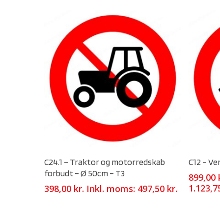
Select Options
C24.1 – Traktor og motorredskab
C12 – Ve
forbudt – Ø 50cm – T3
899,00
1.123,
398,00
kr.
Inkl. moms:
497,50
kr.