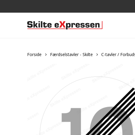
Skip
to
main
content
Forside
Færdselstavler - Skilte
C-tavler / Forbud