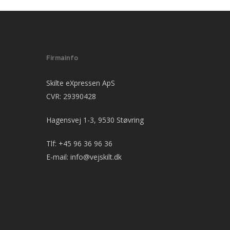
Firmainfo
Skilte eXpressen ApS
CVR: 29390428
Hagensvej 1-3, 9530 Støvring
Tlf:
+45 96 36 96 36
E-mail:
info@vejskilt.dk