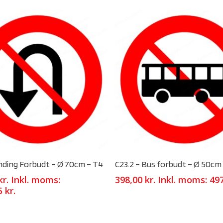
Select Options
Select Options
nding Forbudt – Ø 70cm – T4
C23.2 – Bus forbudt – Ø 50cm
kr.
Inkl. moms:
398,00
kr.
Inkl. moms:
49
75
kr.