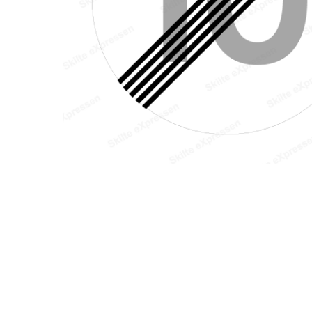
Hit enter to search or ESC to close