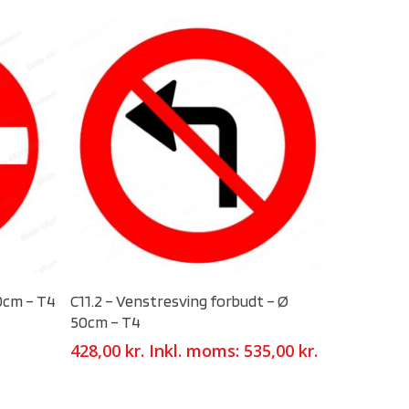
Select Options
70cm – T4
C11.2 – Venstresving forbudt – Ø
50cm – T4
428,00
kr.
Inkl. moms:
535,00
kr.