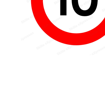
Hit enter to search or ESC to close