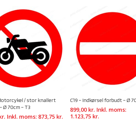
Select Options
Select Options
Motorcykel / stor knallert
C19 – Indkørsel forbudt – Ø 
– Ø 70cm – T3
899,00
kr.
Inkl. moms:
1.123,75
kr.
kr.
Inkl. moms:
873,75
kr.