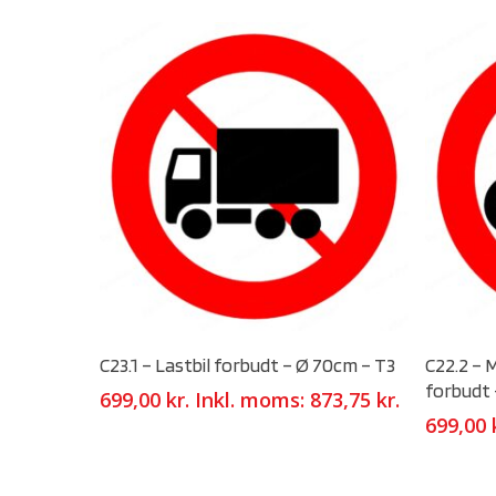
Select Options
C23.1 – Lastbil forbudt – Ø 70cm – T3
C22.2 – 
forbudt 
699,00
kr.
Inkl. moms:
873,75
kr.
699,00