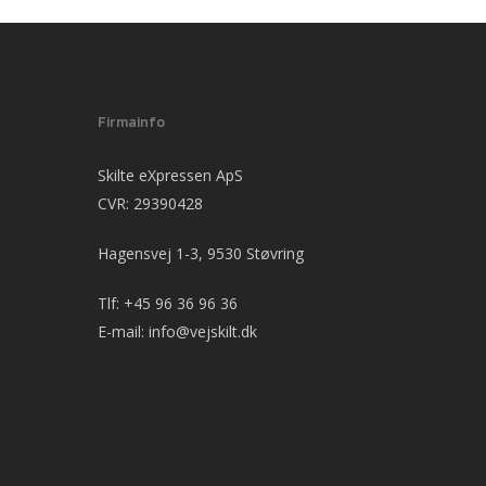
Firmainfo
Skilte eXpressen ApS
CVR: 29390428
Hagensvej 1-3, 9530 Støvring
Tlf:
+45 96 36 96 36
E-mail:
info@vejskilt.dk