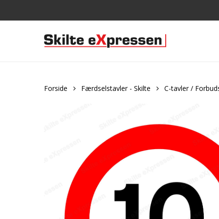
Skip
to
main
content
Forside
Færdselstavler - Skilte
C-tavler / Forbud