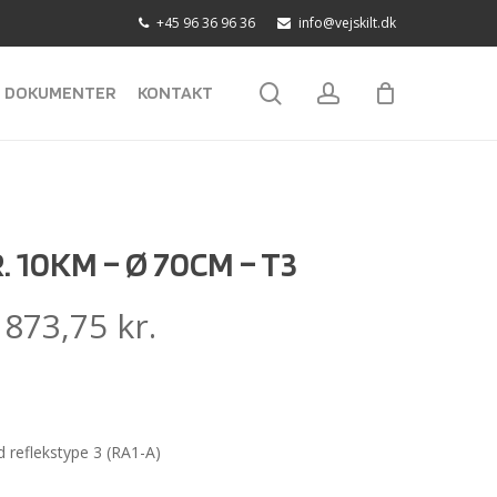
+45 96 36 96 36
info@vejskilt.dk
search
account
DOKUMENTER
KONTAKT
 10KM – Ø 70CM – T3
:
873,75
kr.
reflekstype 3 (RA1-A)