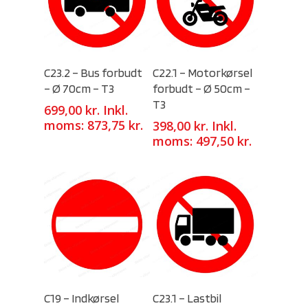
Select Options
Select Options
C23.2 – Bus forbudt
C22.1 – Motorkørsel
– Ø 70cm – T3
forbudt – Ø 50cm –
T3
699,00
kr.
Inkl.
moms:
873,75
kr.
398,00
kr.
Inkl.
moms:
497,50
kr.
Select Options
Select Options
C19 – Indkørsel
C23.1 – Lastbil