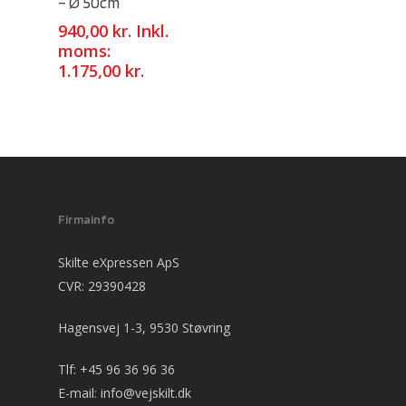
– Ø 50cm
940,00
kr.
Inkl.
moms:
1.175,00
kr.
Firmainfo
Skilte eXpressen ApS
CVR: 29390428
Hagensvej 1-3, 9530 Støvring
Tlf:
+45 96 36 96 36
E-mail:
info@vejskilt.dk