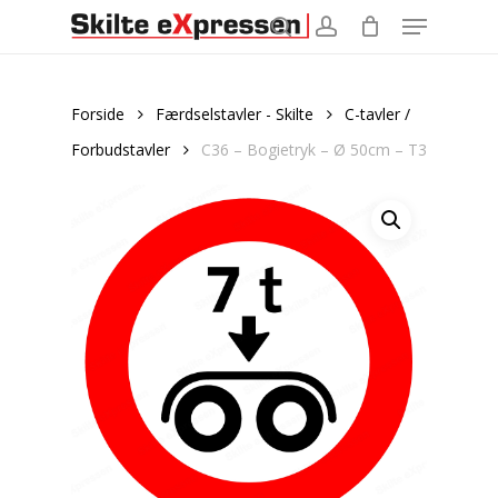
Menu
Skip
to
search
account
main
content
Forside
Færdselstavler - Skilte
C-tavler /
Forbudstavler
C36 – Bogietryk – Ø 50cm – T3