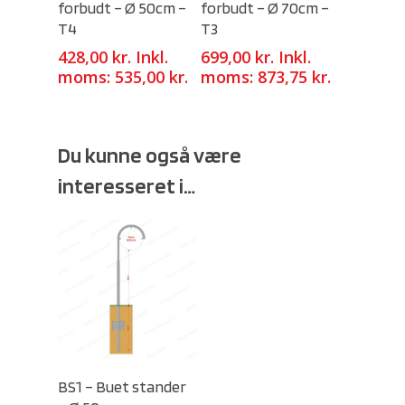
forbudt – Ø 50cm –
forbudt – Ø 70cm –
T4
T3
428,00
kr.
Inkl.
699,00
kr.
Inkl.
moms:
535,00
kr.
moms:
873,75
kr.
Du kunne også være
interesseret i…
Select Options
BS1 – Buet stander