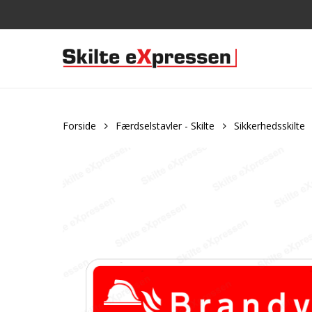
Skip
to
main
content
Forside
Færdselstavler - Skilte
Sikkerhedsskilte