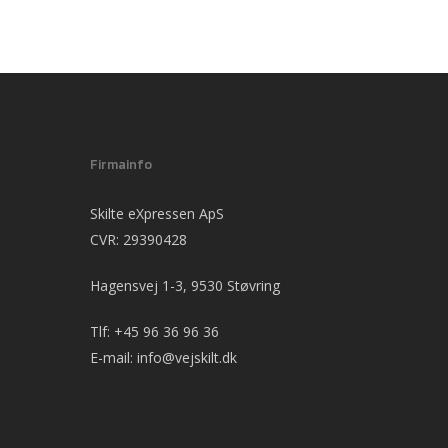
Firmainfo
Skilte eXpressen ApS
CVR: 29390428
Hagensvej 1-3, 9530 Støvring
Tlf:
+45 96 36 96 36
E-mail:
info@vejskilt.dk