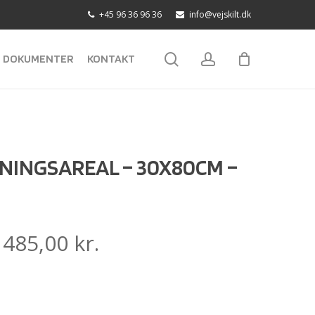
+45 96 36 96 36
info@vejskilt.dk
search
account
DOKUMENTER
KONTAKT
NINGSAREAL – 30X80CM –
:
485,00
kr.