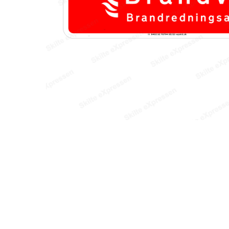
Hit enter to search or ESC to close