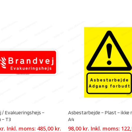
Select Options
Select Options
 / Evakueringshejs –
Asbestarbejde – Plast – ikke r
 – T3
A4
kr.
Inkl. moms:
485,00
kr.
98,00
kr.
Inkl. moms:
122