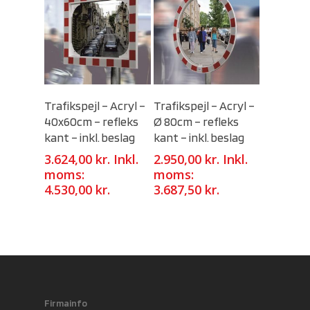
Select Options
Select Options
Trafikspejl – Acryl –
Trafikspejl – Acryl –
40x60cm – refleks
Ø 80cm – refleks
kant – inkl. beslag
kant – inkl. beslag
3.624,00
kr.
Inkl.
2.950,00
kr.
Inkl.
moms:
moms:
4.530,00
kr.
3.687,50
kr.
Firmainfo