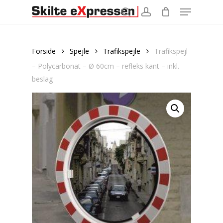
Menu
Skip
to
search
account
main
content
Forside
Spejle
Trafikspejle
Trafikspejl
– Polycarbonat – Ø 60cm – refleks kant – inkl.
beslag