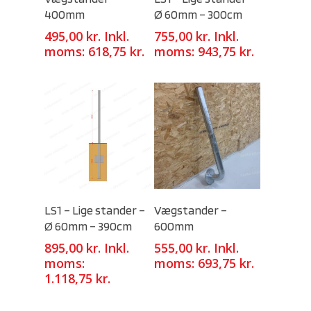
400mm
Ø 60mm – 300cm
495,00
kr.
Inkl.
755,00
kr.
Inkl.
moms:
618,75
kr.
moms:
943,75
kr.
Select Options
Select Options
LS1 – Lige stander –
Vægstander –
Ø 60mm – 390cm
600mm
895,00
kr.
Inkl.
555,00
kr.
Inkl.
moms:
moms:
693,75
kr.
1.118,75
kr.