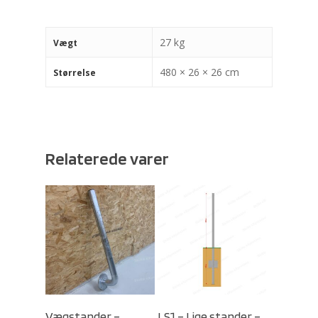
27 kg
Vægt
480 × 26 × 26 cm
Størrelse
Relaterede varer
Select Options
Select Options
Vægstander –
LS1 – Lige stander –