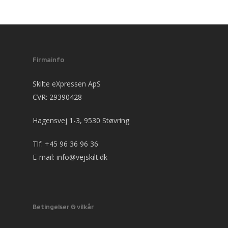
Firmainfo
Skilte eXpressen ApS
CVR: 29390428
Hagensvej 1-3, 9530 Støvring
Tlf:
+45 96 36 96 36
E-mail:
info@vejskilt.dk
Betingelser & vilkår