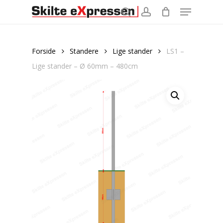
Menu
Skip
to
search
account
main
content
Forside
Standere
Lige stander
LS1 –
Lige stander – Ø 60mm – 480cm