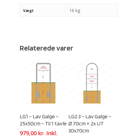
16 kg
Vægt
Relaterede varer
Select Options
Select Options
LG1 – Lav Galge –
LG2.3 – Lav Galge –
25x50cm – Til 1 tavle
Ø 70cm + 2x UT
30x70cm
979,00
kr.
Inkl.