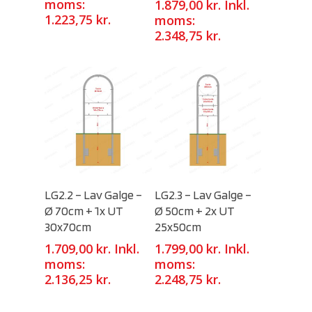
moms:
1.879,00
kr.
Inkl.
1.223,75
kr.
moms:
2.348,75
kr.
Select Options
Select Options
LG2.2 – Lav Galge –
LG2.3 – Lav Galge –
Ø 70cm + 1x UT
Ø 50cm + 2x UT
30x70cm
25x50cm
1.709,00
kr.
Inkl.
1.799,00
kr.
Inkl.
moms:
moms:
2.136,25
kr.
2.248,75
kr.