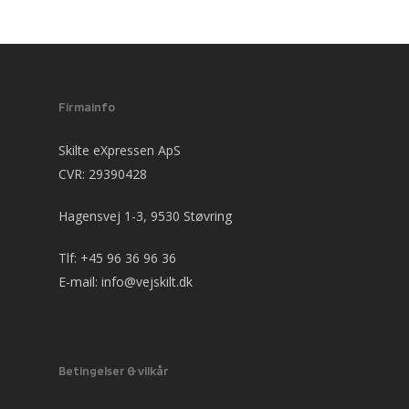
Firmainfo
Skilte eXpressen ApS
CVR: 29390428
Hagensvej 1-3, 9530 Støvring
Tlf:
+45 96 36 96 36
E-mail:
info@vejskilt.dk
Betingelser & vilkår