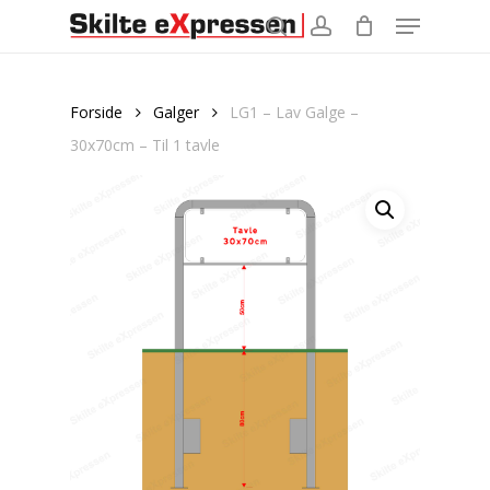
Menu
Skip
to
search
account
main
content
Forside
Galger
LG1 – Lav Galge –
30x70cm – Til 1 tavle