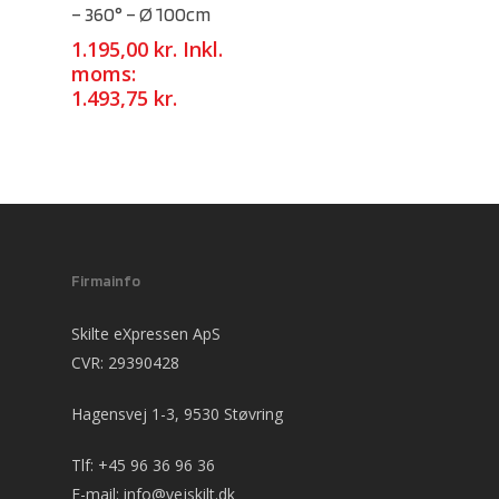
– 360° – Ø 100cm
1.195,00
kr.
Inkl.
moms:
1.493,75
kr.
Firmainfo
Skilte eXpressen ApS
CVR: 29390428
Hagensvej 1-3, 9530 Støvring
Tlf:
+45 96 36 96 36
E-mail:
info@vejskilt.dk