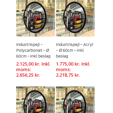
Select Options
Select Options
Industrispejl –
Industrispejl – Acryl
Polycarbonat – Ø
– Ø 60cm – inkl.
60cm – inkl. beslag
beslag
2.125,00
kr.
Inkl.
1.775,00
kr.
Inkl.
moms:
moms:
2.656,25
kr.
2.218,75
kr.