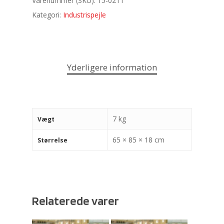
Varenummer (SKU):
15-0211
Kategori:
Industrispejle
Yderligere information
7 kg
Vægt
65 × 85 × 18 cm
Størrelse
Relaterede varer