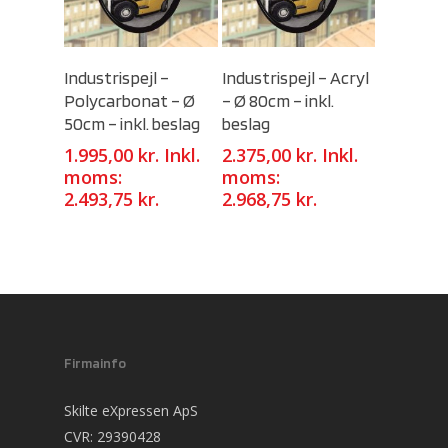
Select Options
Select Options
Industrispejl –
Industrispejl – Acryl
Polycarbonat – Ø
– Ø 80cm – inkl.
50cm – inkl. beslag
beslag
1.995,00
kr.
Inkl.
2.375,00
kr.
Inkl.
moms:
moms:
2.493,75
kr.
2.968,75
kr.
Firmainfo
Skilte eXpressen ApS
CVR: 29390428