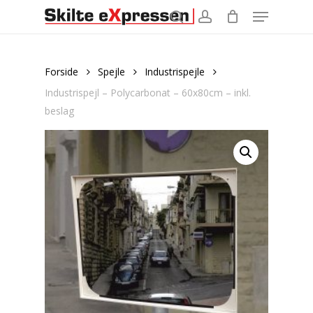
Menu
Skip
to
search
account
main
content
Forside
Spejle
Industrispejle
Industrispejl – Polycarbonat – 60x80cm – inkl.
beslag