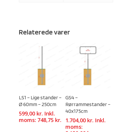
Relaterede varer
Select Options
Select Options
LS1 – Lige stander –
GS4 –
Ø 60mm – 250cm
Rørrammestander –
40x175cm
599,00
kr.
Inkl.
moms:
748,75
kr.
1.704,00
kr.
Inkl.
moms: