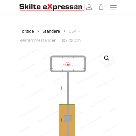
Menu
Skip
to
search
account
main
content
Forside
Standere
GS4 –
Rørrammestander – 40x200cm