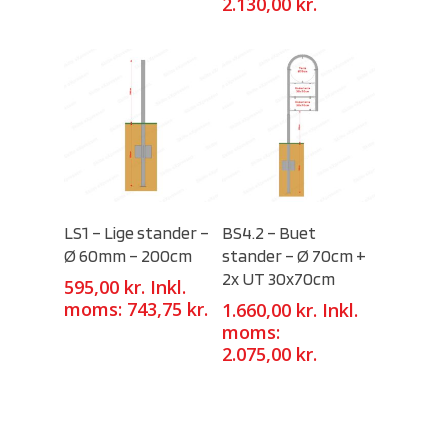
2.130,00
kr.
Select Options
Select Options
LS1 – Lige stander –
BS4.2 – Buet
Ø 60mm – 200cm
stander – Ø 70cm +
2x UT 30x70cm
595,00
kr.
Inkl.
moms:
743,75
kr.
1.660,00
kr.
Inkl.
moms:
2.075,00
kr.